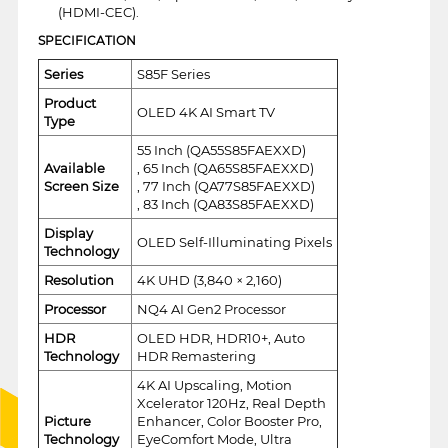
(HDMI-CEC).
SPECIFICATION
Series
S85F Series
Product
OLED 4K AI Smart TV
Type
55 Inch (QA55S85FAEXXD)
Available
, 65 Inch (QA65S85FAEXXD)
Screen Size
, 77 Inch (QA77S85FAEXXD)
, 83 Inch (QA83S85FAEXXD)
Display
OLED Self-Illuminating Pixels
Technology
Resolution
4K UHD (3,840 × 2,160)
Processor
NQ4 AI Gen2 Processor
HDR
OLED HDR, HDR10+, Auto
Technology
HDR Remastering
4K AI Upscaling, Motion
Xcelerator 120Hz, Real Depth
Picture
Enhancer, Color Booster Pro,
Technology
EyeComfort Mode, Ultra