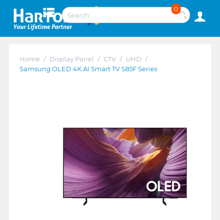
0
Home
/
Display Panel
/
CTV
/
UHD
/
Samsung OLED 4K AI Smart TV S85F Series