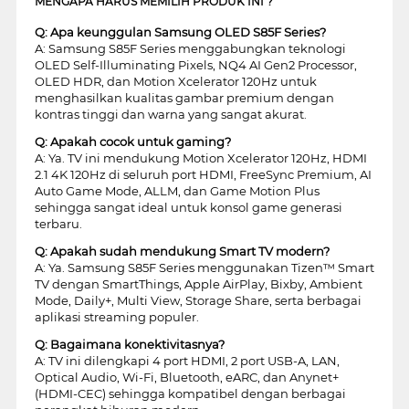
MENGAPA HARUS MEMILIH PRODUK INI ?
Q: Apa keunggulan Samsung OLED S85F Series?
A: Samsung S85F Series menggabungkan teknologi
OLED Self-Illuminating Pixels, NQ4 AI Gen2 Processor,
OLED HDR, dan Motion Xcelerator 120Hz untuk
menghasilkan kualitas gambar premium dengan
kontras tinggi dan warna yang sangat akurat.
Q: Apakah cocok untuk gaming?
A: Ya. TV ini mendukung Motion Xcelerator 120Hz, HDMI
2.1 4K 120Hz di seluruh port HDMI, FreeSync Premium, AI
Auto Game Mode, ALLM, dan Game Motion Plus
sehingga sangat ideal untuk konsol game generasi
terbaru.
Q: Apakah sudah mendukung Smart TV modern?
A: Ya. Samsung S85F Series menggunakan Tizen™ Smart
TV dengan SmartThings, Apple AirPlay, Bixby, Ambient
Mode, Daily+, Multi View, Storage Share, serta berbagai
aplikasi streaming populer.
Q: Bagaimana konektivitasnya?
A: TV ini dilengkapi 4 port HDMI, 2 port USB-A, LAN,
Optical Audio, Wi-Fi, Bluetooth, eARC, dan Anynet+
(HDMI-CEC) sehingga kompatibel dengan berbagai