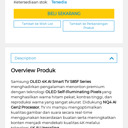
Ketersediaan stok:
Tersedia
BELI SEKARANG
Tambah ke Wish List
Tambah ke Perbandingan
Produk
Description
Overview Produk
Samsung
OLED 4K AI Smart TV S85F Series
menghadirkan pengalaman menonton premium
dengan teknologi
OLED Self-Illuminating Pixels
yang
menghasilkan warna hitam pekat, kontras tinggi, dan
reproduksi warna yang sangat akurat. Didukung
NQ4 AI
Gen2 Processor
, TV ini mampu mengoptimalkan
kualitas gambar dan suara secara real-time
menggunakan kecerdasan buatan serta meningkatkan
konten menjadi mendekati kualitas 4K melalui
teknologi
4K AI Upscaling
.