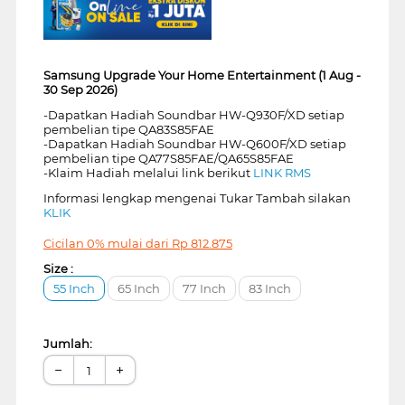
Samsung Upgrade Your Home Entertainment (1 Aug -
30 Sep 2026)
-Dapatkan Hadiah Soundbar HW-Q930F/XD setiap
pembelian tipe QA83S85FAE
-Dapatkan Hadiah Soundbar HW-Q600F/XD setiap
pembelian tipe QA77S85FAE/QA65S85FAE
-Klaim Hadiah melalui link berikut
LINK RMS
Informasi lengkap mengenai Tukar Tambah silakan
KLIK
Cicilan 0% mulai dari
Rp
812.875
Size :
55 Inch
65 Inch
77 Inch
83 Inch
Jumlah:
−
+