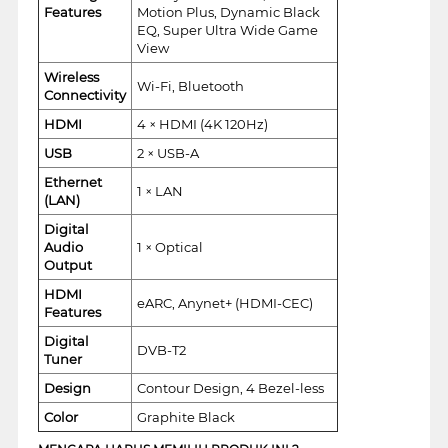
Features
Motion Plus, Dynamic Black
EQ, Super Ultra Wide Game
View
Wireless
Wi-Fi, Bluetooth
Connectivity
HDMI
4 × HDMI (4K 120Hz)
USB
2 × USB-A
Ethernet
1 × LAN
(LAN)
Digital
Audio
1 × Optical
Output
HDMI
eARC, Anynet+ (HDMI-CEC)
Features
Digital
DVB-T2
Tuner
Design
Contour Design, 4 Bezel-less
Color
Graphite Black