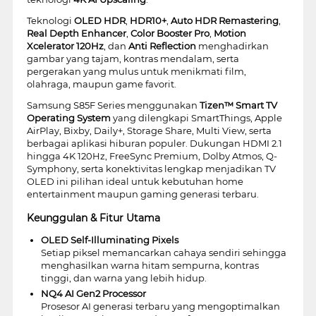
Teknologi
OLED HDR
,
HDR10+
,
Auto HDR Remastering
,
Real Depth Enhancer
,
Color Booster Pro
,
Motion
Xcelerator 120Hz
, dan
Anti Reflection
menghadirkan
gambar yang tajam, kontras mendalam, serta
pergerakan yang mulus untuk menikmati film,
olahraga, maupun game favorit.
Samsung S85F Series menggunakan
Tizen™ Smart TV
Operating System
yang dilengkapi SmartThings, Apple
AirPlay, Bixby, Daily+, Storage Share, Multi View, serta
berbagai aplikasi hiburan populer. Dukungan HDMI 2.1
hingga 4K 120Hz, FreeSync Premium, Dolby Atmos, Q-
Symphony, serta konektivitas lengkap menjadikan TV
OLED ini pilihan ideal untuk kebutuhan home
entertainment maupun gaming generasi terbaru.
Keunggulan & Fitur Utama
OLED Self-Illuminating Pixels
Setiap piksel memancarkan cahaya sendiri sehingga
menghasilkan warna hitam sempurna, kontras
tinggi, dan warna yang lebih hidup.
NQ4 AI Gen2 Processor
Prosesor AI generasi terbaru yang mengoptimalkan