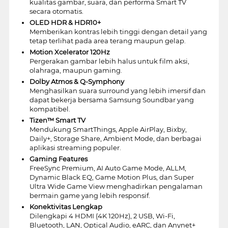
kualitas gambar, suara, dan performa Smart TV
secara otomatis.
OLED HDR & HDR10+
Memberikan kontras lebih tinggi dengan detail yang
tetap terlihat pada area terang maupun gelap.
Motion Xcelerator 120Hz
Pergerakan gambar lebih halus untuk film aksi,
olahraga, maupun gaming.
Dolby Atmos & Q-Symphony
Menghasilkan suara surround yang lebih imersif dan
dapat bekerja bersama Samsung Soundbar yang
kompatibel.
Tizen™ Smart TV
Mendukung SmartThings, Apple AirPlay, Bixby,
Daily+, Storage Share, Ambient Mode, dan berbagai
aplikasi streaming populer.
Gaming Features
FreeSync Premium, AI Auto Game Mode, ALLM,
Dynamic Black EQ, Game Motion Plus, dan Super
Ultra Wide Game View menghadirkan pengalaman
bermain game yang lebih responsif.
Konektivitas Lengkap
Dilengkapi 4 HDMI (4K 120Hz), 2 USB, Wi-Fi,
Bluetooth, LAN, Optical Audio, eARC, dan Anynet+