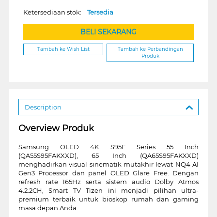
Ketersediaan stok:
Tersedia
BELI SEKARANG
Tambah ke Wish List
Tambah ke Perbandingan
Produk
Description
Overview Produk
Samsung OLED 4K S95F Series 55 Inch
(QA55S95FAKXXD), 65 Inch (QA65S95FAKXXD)
menghadirkan visual sinematik mutakhir lewat NQ4 AI
Gen3 Processor dan panel OLED Glare Free. Dengan
refresh rate 165Hz serta sistem audio Dolby Atmos
4.2.2CH, Smart TV Tizen ini menjadi pilihan ultra-
premium terbaik untuk bioskop rumah dan gaming
masa depan Anda.