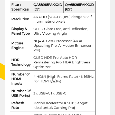
Fitur /
QA55S95FAKXXD
QA65S95FAKXXD
Spesifikasi
(55")
(65")
4K UHD (3,840 x 2,160) dengan Self-
Resolution
illuminating pixels
Display &
OLED Glare Free, Anti Reflection,
Panel Type
Ultra Viewing Angle
NQ4 AI Gen3 Processor (4K AI
Picture
Upscaling Pro, AI Motion Enhancer
Engine
Pro)
OLED HDR Pro, Auto HDR
HDR
Remastering Pro, HDR Brightness
Technology
Optimizer
Number of
4 HDMI (High Frame Rate) 4K 165Hz
HDMI
(for HDMI 1/2/3/4)
Inputs
Number Of
3 x USB-A, 1 x USB-C
USB Port(s)
Refresh
Motion Xcelerator 165Hz (Sangat
Rate
ideal untuk Gaming Pro)
Tizen™ Smart TV, Bixby, Web