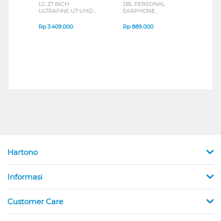
LG 27 INCH
JBL PERSONAL
REXU
ULTRAFINE U7 UHD
EARPHONE
HEA
IPS MONITOR 27U711B-
ENDURANCE RUN 3
M2 S
B_G3
SERIES
Rp
3.409.000
Rp
889.000
Rp
2
Hartono
Informasi
Customer Care