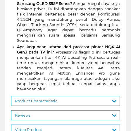
Samsung OLED S95F Series?
Sangat megah layaknya
bioskop privat. TV ini dipasangkan dengan speaker
fisik internal bertenaga besar dengan konfigurasi
4.2.2CH yang mendukung penuh Dolby Atmos,
Object Tracking Sound+ (OTS+), serta didukung fitur
Q-Symphony agar dapat berpadu harmonis
menghasilkan suara spasial bersama Samsung
Soundbar.
Apa kegunaan utama dari prosesor pintar NQ4 AI
Gen3 pada TV ini?
Prosesor AI flagship ini bertugas
menjalankan fitur 4K AI Upscaling Pro secara real-
time untuk menjernihkan konten video beresolusi
rendah menjadi setara kualitas 4K, serta
mengaktifkan AI Motion Enhancer Pro guna
memastikan tayangan olahraga atau adegan aksi
yang bergerak cepat terlihat sangat halus tanpa
bayangan blur.
Product Characteristic
Reviews
Video Product