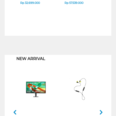
Rp
32.699.000
Rp
57.539.000
Rp
2
1
NEW ARRIVAL