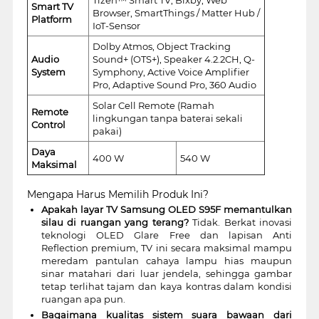
Smart TV
Browser, SmartThings / Matter Hub /
Platform
IoT-Sensor
Dolby Atmos, Object Tracking
Audio
Sound+ (OTS+), Speaker 4.2.2CH, Q-
System
Symphony, Active Voice Amplifier
Pro, Adaptive Sound Pro, 360 Audio
Solar Cell Remote (Ramah
Remote
lingkungan tanpa baterai sekali
Control
pakai)
Daya
400 W
540 W
Maksimal
Mengapa Harus Memilih Produk Ini?
Apakah layar TV Samsung OLED S95F memantulkan
silau di ruangan yang terang?
Tidak. Berkat inovasi
teknologi OLED Glare Free dan lapisan Anti
Reflection premium, TV ini secara maksimal mampu
meredam pantulan cahaya lampu hias maupun
sinar matahari dari luar jendela, sehingga gambar
tetap terlihat tajam dan kaya kontras dalam kondisi
ruangan apa pun.
Bagaimana kualitas sistem suara bawaan dari