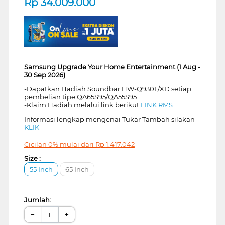
Rp
34.009.000
Samsung Upgrade Your Home Entertainment (1 Aug -
30 Sep 2026)
-Dapatkan Hadiah Soundbar HW-Q930F/XD setiap
pembelian tipe QA65S95/QA55S95
-Klaim Hadiah melalui link berikut
LINK RMS
Informasi lengkap mengenai Tukar Tambah silakan
KLIK
Cicilan 0% mulai dari
Rp
1.417.042
Size :
55 Inch
65 Inch
Jumlah:
−
+