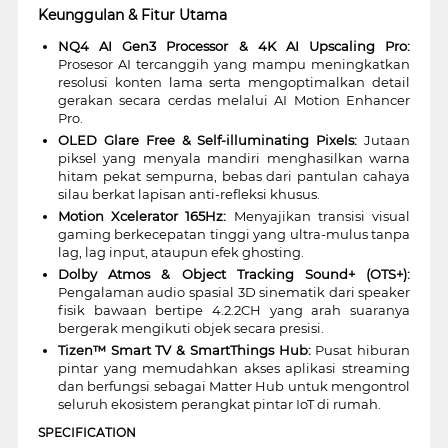
Keunggulan & Fitur Utama
NQ4 AI Gen3 Processor & 4K AI Upscaling Pro:
Prosesor AI tercanggih yang mampu meningkatkan
resolusi konten lama serta mengoptimalkan detail
gerakan secara cerdas melalui AI Motion Enhancer
Pro.
OLED Glare Free & Self-illuminating Pixels:
Jutaan
piksel yang menyala mandiri menghasilkan warna
hitam pekat sempurna, bebas dari pantulan cahaya
silau berkat lapisan anti-refleksi khusus.
Motion Xcelerator 165Hz:
Menyajikan transisi visual
gaming berkecepatan tinggi yang ultra-mulus tanpa
lag, lag input, ataupun efek ghosting.
Dolby Atmos & Object Tracking Sound+ (OTS+):
Pengalaman audio spasial 3D sinematik dari speaker
fisik bawaan bertipe 4.2.2CH yang arah suaranya
bergerak mengikuti objek secara presisi.
Tizen™ Smart TV & SmartThings Hub:
Pusat hiburan
pintar yang memudahkan akses aplikasi streaming
dan berfungsi sebagai Matter Hub untuk mengontrol
seluruh ekosistem perangkat pintar IoT di rumah.
SPECIFICATION