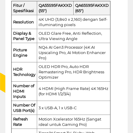
Fitur /
QA55S95FAKXXD
QA65S95FAKXXD
Spesifikasi
(55")
(65")
4K UHD (3,840 x 2,160) dengan Self-
Resolution
illuminating pixels
Display &
OLED Glare Free, Anti Reflection,
Panel Type
Ultra Viewing Angle
NQ4 AI Gen3 Processor (4K AI
Picture
Upscaling Pro, AI Motion Enhancer
Engine
Pro)
OLED HDR Pro, Auto HDR
HDR
Remastering Pro, HDR Brightness
Technology
Optimizer
Number of
4 HDMI (High Frame Rate) 4K 165Hz
HDMI
(for HDMI 1/2/3/4)
Inputs
Number Of
3 x USB-A, 1 x USB-C
USB Port(s)
Refresh
Motion Xcelerator 165Hz (Sangat
Rate
ideal untuk Gaming Pro)
Tizen™ Smart TV, Bixby, Web