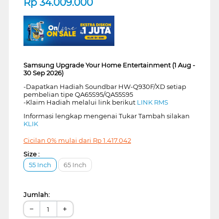
Rp
34.009.000
Samsung Upgrade Your Home Entertainment (1 Aug -
30 Sep 2026)
-Dapatkan Hadiah Soundbar HW-Q930F/XD setiap
pembelian tipe QA65S95/QA55S95
-Klaim Hadiah melalui link berikut
LINK RMS
Informasi lengkap mengenai Tukar Tambah silakan
KLIK
Cicilan 0% mulai dari
Rp
1.417.042
Size :
55 Inch
65 Inch
Jumlah:
−
+