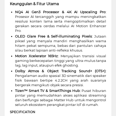
Keunggulan & Fitur Utama
NQ4 AI Gen3 Processor & 4K AI Upscaling Pro:
Prosesor AI tercanggih yang mampu meningkatkan
resolusi konten lama serta mengoptimalkan detail
gerakan secara cerdas melalui AI Motion Enhancer
Pro.
OLED Glare Free & Self-illuminating Pixels:
Jutaan
piksel yang menyala mandiri menghasilkan warna
hitam pekat sempurna, bebas dari pantulan cahaya
silau berkat lapisan anti-refleksi khusus.
Motion Xcelerator 165Hz:
Menyajikan transisi visual
gaming berkecepatan tinggi yang ultra-mulus tanpa
lag, lag input, ataupun efek ghosting.
Dolby Atmos & Object Tracking Sound+ (OTS+):
Pengalaman audio spasial 3D sinematik dari speaker
fisik bawaan bertipe 4.2.2CH yang arah suaranya
bergerak mengikuti objek secara presisi.
Tizen™ Smart TV & SmartThings Hub:
Pusat hiburan
pintar yang memudahkan akses aplikasi streaming
dan berfungsi sebagai Matter Hub untuk mengontrol
seluruh ekosistem perangkat pintar IoT di rumah.
SPECIFICATION