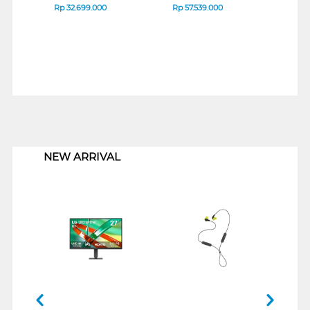
Rp
32.699.000
Rp
57.539.000
Rp
2
1
NEW ARRIVAL