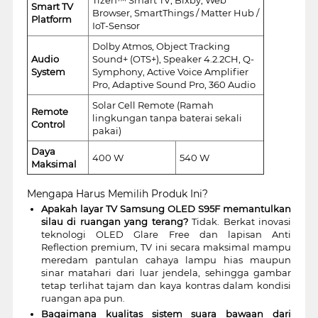
Smart TV
Browser, SmartThings / Matter Hub /
Platform
IoT-Sensor
Dolby Atmos, Object Tracking
Audio
Sound+ (OTS+), Speaker 4.2.2CH, Q-
System
Symphony, Active Voice Amplifier
Pro, Adaptive Sound Pro, 360 Audio
Solar Cell Remote (Ramah
Remote
lingkungan tanpa baterai sekali
Control
pakai)
Daya
400 W
540 W
Maksimal
Mengapa Harus Memilih Produk Ini?
Apakah layar TV Samsung OLED S95F memantulkan
silau di ruangan yang terang?
Tidak. Berkat inovasi
teknologi OLED Glare Free dan lapisan Anti
Reflection premium, TV ini secara maksimal mampu
meredam pantulan cahaya lampu hias maupun
sinar matahari dari luar jendela, sehingga gambar
tetap terlihat tajam dan kaya kontras dalam kondisi
ruangan apa pun.
Bagaimana kualitas sistem suara bawaan dari