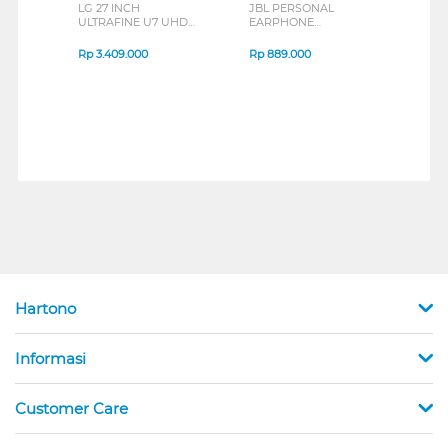
LG 27 INCH
JBL PERSONAL
REXU
ULTRAFINE U7 UHD
EARPHONE
HEA
IPS MONITOR 27U711B-
ENDURANCE RUN 3
M2 S
B_G3
SERIES
Rp
3.409.000
Rp
889.000
Rp
2
Hartono
Informasi
Customer Care