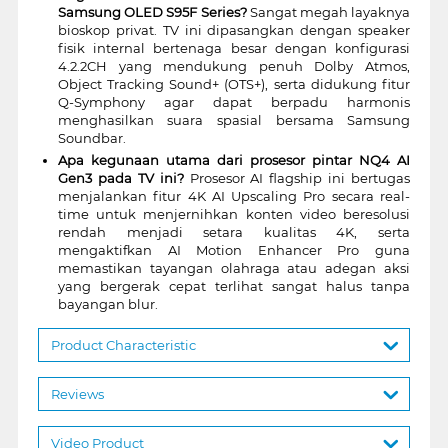
Samsung OLED S95F Series?
Sangat megah layaknya
bioskop privat. TV ini dipasangkan dengan speaker
fisik internal bertenaga besar dengan konfigurasi
4.2.2CH yang mendukung penuh Dolby Atmos,
Object Tracking Sound+ (OTS+), serta didukung fitur
Q-Symphony agar dapat berpadu harmonis
menghasilkan suara spasial bersama Samsung
Soundbar.
Apa kegunaan utama dari prosesor pintar NQ4 AI
Gen3 pada TV ini?
Prosesor AI flagship ini bertugas
menjalankan fitur 4K AI Upscaling Pro secara real-
time untuk menjernihkan konten video beresolusi
rendah menjadi setara kualitas 4K, serta
mengaktifkan AI Motion Enhancer Pro guna
memastikan tayangan olahraga atau adegan aksi
yang bergerak cepat terlihat sangat halus tanpa
bayangan blur.
Product Characteristic
Reviews
Video Product