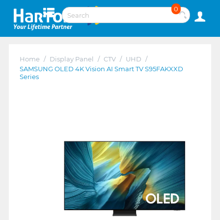
0
Home
/
Display Panel
/
CTV
/
UHD
/
SAMSUNG OLED 4K Vision AI Smart TV S95FAKXXD
Series