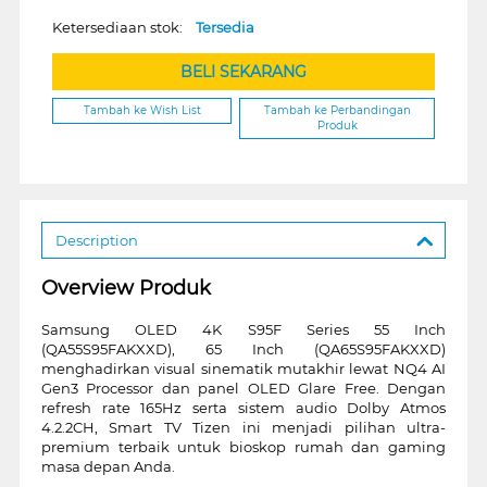
Ketersediaan stok:
Tersedia
BELI SEKARANG
Tambah ke Wish List
Tambah ke Perbandingan
Produk
Description
Overview Produk
Samsung OLED 4K S95F Series 55 Inch
(QA55S95FAKXXD), 65 Inch (QA65S95FAKXXD)
menghadirkan visual sinematik mutakhir lewat NQ4 AI
Gen3 Processor dan panel OLED Glare Free. Dengan
refresh rate 165Hz serta sistem audio Dolby Atmos
4.2.2CH, Smart TV Tizen ini menjadi pilihan ultra-
premium terbaik untuk bioskop rumah dan gaming
masa depan Anda.