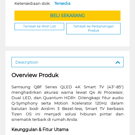
Ketersediaan stok:
Tersedia
BELI SEKARANG
Tambah ke Wish List
Tambah ke Perbandingan
Produk
Description
Overview Produk
Samsung Q8F Series QLED 4K Smart TV (43"-85")
menghadirkan akurasi warna lewat Q4 AI Processor,
Dual LED, dan Quantum HDR+. Dilengkapi fitur audio
Q-Symphony serta Motion Xcelerator 120Hz dalam
balutan bodi Airslim 3 Bezel-less, Smart TV berbasis
Tizen OS ini menjadi solusi hiburan pintar dan
sinematik terbaik di rumah Anda.
Keunggulan & Fitur Utama