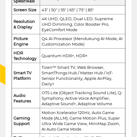
Spesifikasi
Screen Size
43" | 50" | 55" | 65" | 75" | 85"
4K UHD, QLED, Dual LED, Supreme
Resolution
UHD Dimming, Color Booster Pro,
& Display
EyeComfort Mode
Picture
Q4 AI Processor (Mendukung AI Mode, AI
Engine
Customization Mode)
HDR
Quantum HDR+, HDR+
Technology
Tizen™ Smart TV, Web Browser,
Smart TV
SmartThings Hub / Matter Hub / IoT-
Platform
Sensor Functionality, Apple AirPlay,
Daily+
OTS Lite (Object Tracking Sound Lite), Q-
Audio
Symphony, Active Voice Amplifier,
Features
Adaptive Sound+, Adaptive Volume
Motion Xcelerator 120Hz, Auto Game
Gaming
Mode (ALLM), Game Motion Plus, Super
Support
Ultra Wide Game View, MiniMap Zoom,
AI Auto Game Mode