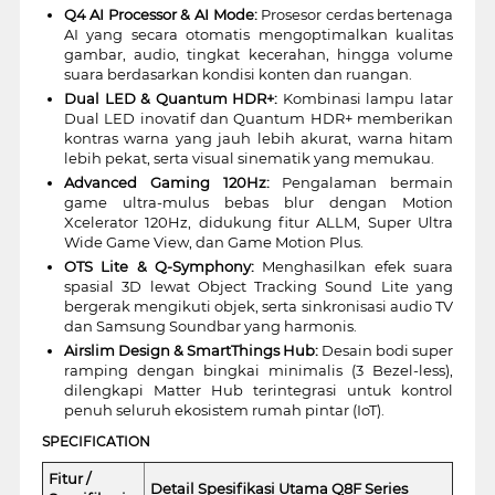
Q4 AI Processor & AI Mode:
Prosesor cerdas bertenaga
AI yang secara otomatis mengoptimalkan kualitas
gambar, audio, tingkat kecerahan, hingga volume
suara berdasarkan kondisi konten dan ruangan.
Dual LED & Quantum HDR+:
Kombinasi lampu latar
Dual LED inovatif dan Quantum HDR+ memberikan
kontras warna yang jauh lebih akurat, warna hitam
lebih pekat, serta visual sinematik yang memukau.
Advanced Gaming 120Hz:
Pengalaman bermain
game ultra-mulus bebas blur dengan Motion
Xcelerator 120Hz, didukung fitur ALLM, Super Ultra
Wide Game View, dan Game Motion Plus.
OTS Lite & Q-Symphony:
Menghasilkan efek suara
spasial 3D lewat Object Tracking Sound Lite yang
bergerak mengikuti objek, serta sinkronisasi audio TV
dan Samsung Soundbar yang harmonis.
Airslim Design & SmartThings Hub:
Desain bodi super
ramping dengan bingkai minimalis (3 Bezel-less),
dilengkapi Matter Hub terintegrasi untuk kontrol
penuh seluruh ekosistem rumah pintar (IoT).
SPECIFICATION
Fitur /
Detail Spesifikasi Utama Q8F Series