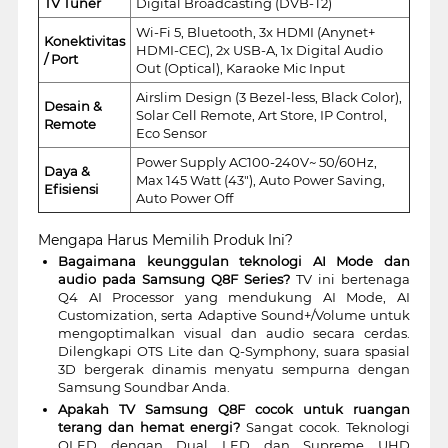
TV Tuner
Digital Broadcasting (DVB-T2)
Wi-Fi 5, Bluetooth, 3x HDMI (Anynet+
Konektivitas
HDMI-CEC), 2x USB-A, 1x Digital Audio
/ Port
Out (Optical), Karaoke Mic Input
Airslim Design (3 Bezel-less, Black Color),
Desain &
Solar Cell Remote, Art Store, IP Control,
Remote
Eco Sensor
Power Supply AC100-240V~ 50/60Hz,
Daya &
Max 145 Watt (43"), Auto Power Saving,
Efisiensi
Auto Power Off
Mengapa Harus Memilih Produk Ini?
Bagaimana keunggulan teknologi AI Mode dan
audio pada Samsung Q8F Series?
TV ini bertenaga
Q4 AI Processor yang mendukung AI Mode, AI
Customization, serta Adaptive Sound+/Volume untuk
mengoptimalkan visual dan audio secara cerdas.
Dilengkapi OTS Lite dan Q-Symphony, suara spasial
3D bergerak dinamis menyatu sempurna dengan
Samsung Soundbar Anda.
Apakah TV Samsung Q8F cocok untuk ruangan
terang dan hemat energi?
Sangat cocok. Teknologi
QLED dengan Dual LED dan Supreme UHD