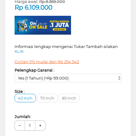
Harga awal:
Rp
8.369.000
Rp
6.109.000
Informasi lengkap mengenai Tukar Tambah silakan
KLIK
Cicilan 0% mulai dari
Rp
254.542
Pelengkap Garansi :
Yes (1 Tahun) (+Rp 99.000)
Size :
43 Inch
75 Inch
85 Inch
Jumlah:
−
+