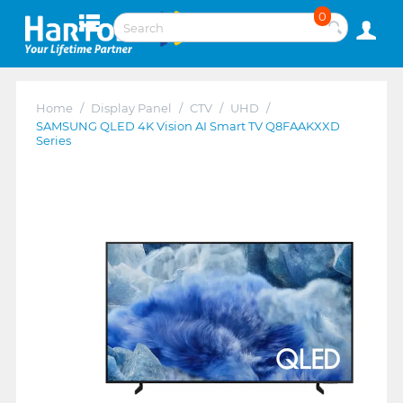
0
Home
/
Display Panel
/
CTV
/
UHD
/
SAMSUNG QLED 4K Vision AI Smart TV Q8FAAKXXD
Series