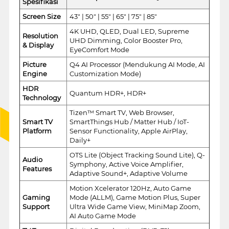
Spesifikasi
Screen Size
43" | 50" | 55" | 65" | 75" | 85"
4K UHD, QLED, Dual LED, Supreme
Resolution
UHD Dimming, Color Booster Pro,
& Display
EyeComfort Mode
Picture
Q4 AI Processor (Mendukung AI Mode, AI
Engine
Customization Mode)
HDR
Quantum HDR+, HDR+
Technology
Tizen™ Smart TV, Web Browser,
Smart TV
SmartThings Hub / Matter Hub / IoT-
Platform
Sensor Functionality, Apple AirPlay,
Daily+
OTS Lite (Object Tracking Sound Lite), Q-
Audio
Symphony, Active Voice Amplifier,
Features
Adaptive Sound+, Adaptive Volume
Motion Xcelerator 120Hz, Auto Game
Gaming
Mode (ALLM), Game Motion Plus, Super
Support
Ultra Wide Game View, MiniMap Zoom,
AI Auto Game Mode