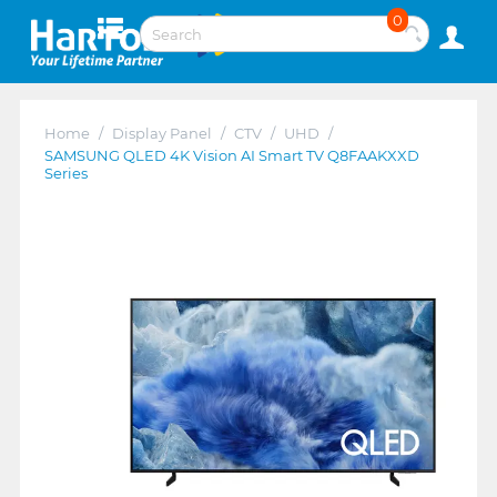
0
Home
/
Display Panel
/
CTV
/
UHD
/
SAMSUNG QLED 4K Vision AI Smart TV Q8FAAKXXD
Series