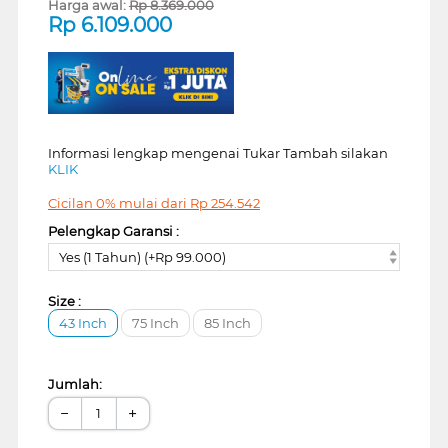
Harga awal:
Rp
8.369.000
Rp
6.109.000
Informasi lengkap mengenai Tukar Tambah silakan
KLIK
Cicilan 0% mulai dari
Rp
254.542
Pelengkap Garansi :
Yes (1 Tahun) (+Rp 99.000)
Size :
43 Inch
75 Inch
85 Inch
Jumlah:
−
+