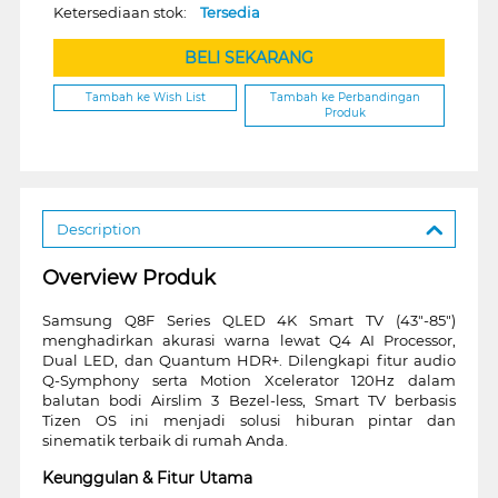
Ketersediaan stok:
Tersedia
BELI SEKARANG
Tambah ke Wish List
Tambah ke Perbandingan
Produk
Description
Overview Produk
Samsung Q8F Series QLED 4K Smart TV (43"-85")
menghadirkan akurasi warna lewat Q4 AI Processor,
Dual LED, dan Quantum HDR+. Dilengkapi fitur audio
Q-Symphony serta Motion Xcelerator 120Hz dalam
balutan bodi Airslim 3 Bezel-less, Smart TV berbasis
Tizen OS ini menjadi solusi hiburan pintar dan
sinematik terbaik di rumah Anda.
Keunggulan & Fitur Utama