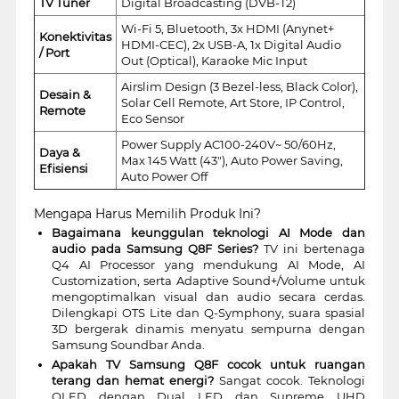
TV Tuner
Digital Broadcasting (DVB-T2)
Wi-Fi 5, Bluetooth, 3x HDMI (Anynet+
Konektivitas
HDMI-CEC), 2x USB-A, 1x Digital Audio
/ Port
Out (Optical), Karaoke Mic Input
Airslim Design (3 Bezel-less, Black Color),
Desain &
Solar Cell Remote, Art Store, IP Control,
Remote
Eco Sensor
Power Supply AC100-240V~ 50/60Hz,
Daya &
Max 145 Watt (43"), Auto Power Saving,
Efisiensi
Auto Power Off
Mengapa Harus Memilih Produk Ini?
Bagaimana keunggulan teknologi AI Mode dan
audio pada Samsung Q8F Series?
TV ini bertenaga
Q4 AI Processor yang mendukung AI Mode, AI
Customization, serta Adaptive Sound+/Volume untuk
mengoptimalkan visual dan audio secara cerdas.
Dilengkapi OTS Lite dan Q-Symphony, suara spasial
3D bergerak dinamis menyatu sempurna dengan
Samsung Soundbar Anda.
Apakah TV Samsung Q8F cocok untuk ruangan
terang dan hemat energi?
Sangat cocok. Teknologi
QLED dengan Dual LED dan Supreme UHD