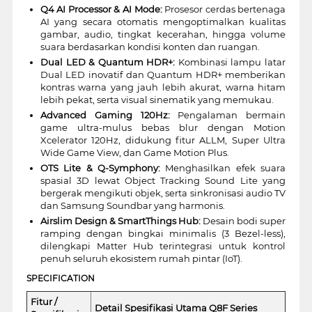
Q4 AI Processor & AI Mode:
Prosesor cerdas bertenaga
AI yang secara otomatis mengoptimalkan kualitas
gambar, audio, tingkat kecerahan, hingga volume
suara berdasarkan kondisi konten dan ruangan.
Dual LED & Quantum HDR+:
Kombinasi lampu latar
Dual LED inovatif dan Quantum HDR+ memberikan
kontras warna yang jauh lebih akurat, warna hitam
lebih pekat, serta visual sinematik yang memukau.
Advanced Gaming 120Hz:
Pengalaman bermain
game ultra-mulus bebas blur dengan Motion
Xcelerator 120Hz, didukung fitur ALLM, Super Ultra
Wide Game View, dan Game Motion Plus.
OTS Lite & Q-Symphony:
Menghasilkan efek suara
spasial 3D lewat Object Tracking Sound Lite yang
bergerak mengikuti objek, serta sinkronisasi audio TV
dan Samsung Soundbar yang harmonis.
Airslim Design & SmartThings Hub:
Desain bodi super
ramping dengan bingkai minimalis (3 Bezel-less),
dilengkapi Matter Hub terintegrasi untuk kontrol
penuh seluruh ekosistem rumah pintar (IoT).
SPECIFICATION
Fitur /
Detail Spesifikasi Utama Q8F Series