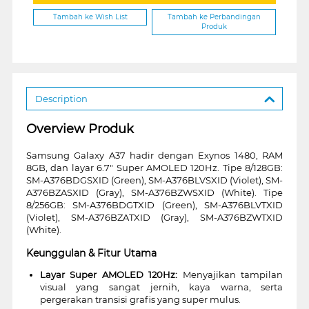
Tambah ke Wish List
Tambah ke Perbandingan
Produk
Description
Overview Produk
Samsung Galaxy A37 hadir dengan Exynos 1480, RAM
8GB, dan layar 6.7" Super AMOLED 120Hz. Tipe 8/128GB:
SM-A376BDGSXID (Green), SM-A376BLVSXID (Violet), SM-
A376BZASXID (Gray), SM-A376BZWSXID (White). Tipe
8/256GB: SM-A376BDGTXID (Green), SM-A376BLVTXID
(Violet), SM-A376BZATXID (Gray), SM-A376BZWTXID
(White).
Keunggulan & Fitur Utama
Layar Super AMOLED 120Hz:
Menyajikan tampilan
visual yang sangat jernih, kaya warna, serta
pergerakan transisi grafis yang super mulus.