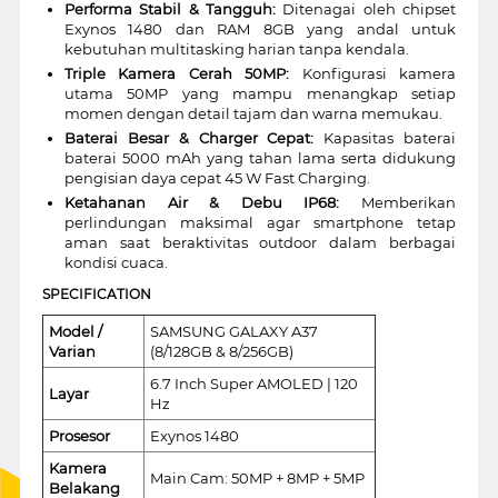
Performa Stabil & Tangguh:
Ditenagai oleh chipset
Exynos 1480 dan RAM 8GB yang andal untuk
kebutuhan multitasking harian tanpa kendala.
Triple Kamera Cerah 50MP:
Konfigurasi kamera
utama 50MP yang mampu menangkap setiap
momen dengan detail tajam dan warna memukau.
Baterai Besar & Charger Cepat:
Kapasitas baterai
baterai 5000 mAh yang tahan lama serta didukung
pengisian daya cepat 45 W Fast Charging.
Ketahanan Air & Debu IP68:
Memberikan
perlindungan maksimal agar smartphone tetap
aman saat beraktivitas outdoor dalam berbagai
kondisi cuaca.
SPECIFICATION
Model /
SAMSUNG GALAXY A37
Varian
(8/128GB & 8/256GB)
6.7 Inch Super AMOLED | 120
Layar
Hz
Prosesor
Exynos 1480
Kamera
Main Cam: 50MP + 8MP + 5MP
Belakang