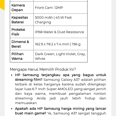
Kamera
Front Cam: 12MP
Depan
Kapasitas
5000 mAh | 45 W Fast
Baterai
Charging
Proteksi
IP68 Water & Dust Resistance
Fisik
Dimensi &
162.9 x 78.2 x 7.4 mm | 196 g
Berat
Pilihan
Dark Green, Light Violet, Gray,
Warna
White
Mengapa Harus Memilih Produk Ini?
HP Samsung terjangkau apa yang bagus untuk
streaming film?
Samsung Galaxy A37 adalah pilihan
terbaik di kelas harganya karena sudah dilengkapi
layar luas 6.7 Inch Super AMOLED yang sangat jernih
dan kaya warna, membuat pengalaman nonton
streaming Anda jadi jauh lebih hidup dan
memuaskan.
Apakah ada HP Samsung harga miring yang lancar
buat main game?
Ya, Samsung A37 sangat tangguh