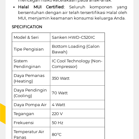
Halal MUI Certified:
Seluruh komponen yang
bersentuhan dengan air telah tersertifikasi Halal oleh
MUI, menjamin keamanan konsumsi keluarga Anda.
SPECIFICATION
Model & Seri
Sanken HWD-C520IC
Bottom Loading (Galon
Tipe Pengisian
Bawah)
Sistem
IC Cool Technology (Non-
Pendinginan
Compressor)
Daya Pemanas
350 Watt
(Heating)
Daya Pendingin
70 Watt
(Cooling)
Daya Pompa Air
4 Watt
Tegangan
220 V
Frekuensi
50 Hz
Temperatur Air
80°C
Panas