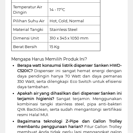
Temperatur Air
14 - 17°C
Dingin
Pilihan Suhu Air
Hot, Cold, Normal
Material Tangki
Stainless Steel
Dimensi Unit
310 x 345 x 1050 mm
Berat Bersih
15 Kg
Mengapa Harus Memilih Produk Ini?
Berapa watt konsumsi listrik dispenser Sanken HWD-
C520IC?
Dispenser ini sangat hemat energi dengan
daya pendingin hanya 70 Watt dan daya pemanas
350 Watt, serta dilengkapi Eco Switch untuk efisiensi
daya tambahan.
Apakah air yang dihasilkan dari dispenser Sanken ini
terjamin higienis?
Sangat terjamin. Menggunakan
kombinasi tangki stainless steel, pipa anti-bakteri
QYA Bacticlean, serta sudah mengantongi sertifikasi
resmi Halal MUI.
Bagaimana teknologi Z-Pipe dan Gallon Trolley
membantu penggunaan harian?
Fitur Gallon Trolley
membuat Anda tidak perlu lagi mengangkat galon