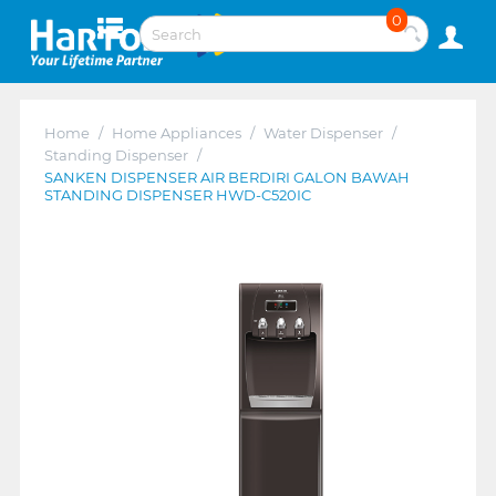
0
Home
/
Home Appliances
/
Water Dispenser
/
Standing Dispenser
/
SANKEN DISPENSER AIR BERDIRI GALON BAWAH
STANDING DISPENSER HWD-C520IC