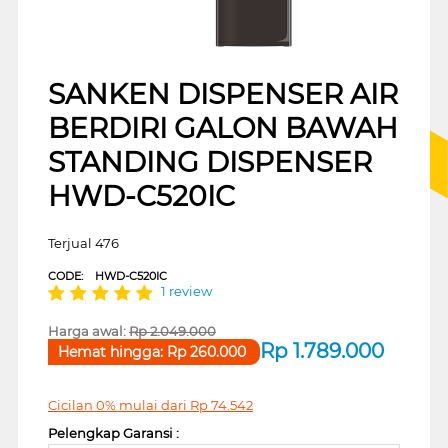
SANKEN DISPENSER AIR
BERDIRI GALON BAWAH
STANDING DISPENSER
HWD-C520IC
Terjual 476
CODE:
HWD-C520IC
1 review
Harga awal:
Rp
2.049.000
Rp
1.789.000
Hemat hingga:
Rp
260.000
Cicilan 0% mulai dari
Rp
74.542
Pelengkap Garansi :