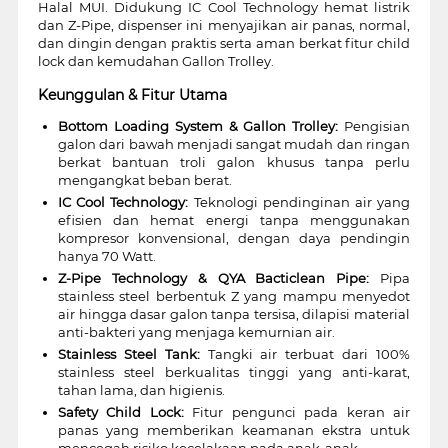
Halal MUI. Didukung IC Cool Technology hemat listrik
dan Z-Pipe, dispenser ini menyajikan air panas, normal,
dan dingin dengan praktis serta aman berkat fitur child
lock dan kemudahan Gallon Trolley.
Keunggulan & Fitur Utama
Bottom Loading System & Gallon Trolley:
Pengisian
galon dari bawah menjadi sangat mudah dan ringan
berkat bantuan troli galon khusus tanpa perlu
mengangkat beban berat.
IC Cool Technology:
Teknologi pendinginan air yang
efisien dan hemat energi tanpa menggunakan
kompresor konvensional, dengan daya pendingin
hanya 70 Watt.
Z-Pipe Technology & QYA Bacticlean Pipe:
Pipa
stainless steel berbentuk Z yang mampu menyedot
air hingga dasar galon tanpa tersisa, dilapisi material
anti-bakteri yang menjaga kemurnian air.
Stainless Steel Tank:
Tangki air terbuat dari 100%
stainless steel berkualitas tinggi yang anti-karat,
tahan lama, dan higienis.
Safety Child Lock:
Fitur pengunci pada keran air
panas yang memberikan keamanan ekstra untuk
mencegah risiko kecelakaan pada anak-anak.