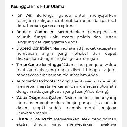
Keunggulan & Fitur Utama
Ion Air:
Berfungsi ganda untuk menyejukkan
ruangan sekaligus membersihkan udara dari partikel
debu berbahaya secara optimal.
Remote Controller:
Memudahkan pengoperasian
seluruh fungsi unit secara praktis dan instan
langsung dari genggaman Anda.
3 Speed Controller:
Menyediakan 3 tingkat kecepatan
hembusan angin yang fleksibel dan dapat
disesuaikan dengan tingkat gerah ruangan.
Timer Controller hingga 12 Jam:
Fitur pengatur waktu
mati otomatis yang dapat disetel hingga 12 jam,
sangat cocok menemani tidur malam Anda.
Automatic Horizontal Swing:
Hembusan udara sejuk
menyebar merata ke kanan dan kiri secara otomatis
dengan sudut jangkauan yang luas (Wide Swing).
Water Diagnoses System:
Sistem proteksi pintar yang
otomatis menghentikan kerja pompa jika air di
dalam tangki sudah menipis demi menjaga
keawetan mesin.
Ekstra 2 Ice Pack:
Menyediakan efek pendinginan
ekstra dingin yang menyegarkan layaknya