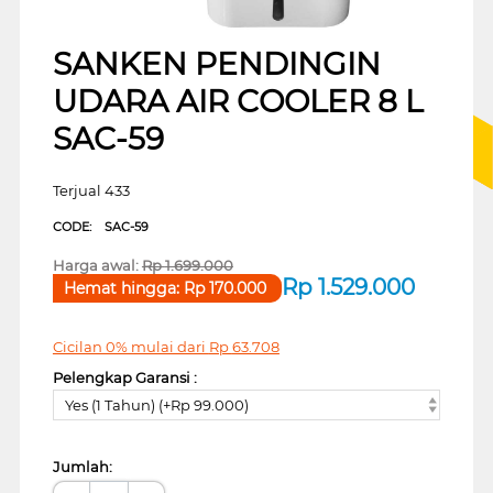
SANKEN PENDINGIN
UDARA AIR COOLER 8 L
SAC-59
Terjual 433
CODE:
SAC-59
Harga awal:
Rp
1.699.000
Rp
1.529.000
Hemat hingga:
Rp
170.000
Cicilan 0% mulai dari
Rp
63.708
Pelengkap Garansi :
Yes (1 Tahun) (+Rp 99.000)
Jumlah: