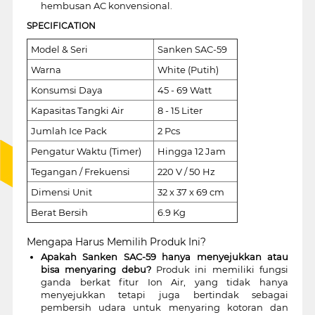
hembusan AC konvensional.
SPECIFICATION
Model & Seri
Sanken SAC-59
Warna
White (Putih)
Konsumsi Daya
45 - 69 Watt
Kapasitas Tangki Air
8 - 15 Liter
Jumlah Ice Pack
2 Pcs
Pengatur Waktu (Timer)
Hingga 12 Jam
Tegangan / Frekuensi
220 V / 50 Hz
Dimensi Unit
32 x 37 x 69 cm
Berat Bersih
6.9 Kg
Mengapa Harus Memilih Produk Ini?
Apakah Sanken SAC-59 hanya menyejukkan atau
bisa menyaring debu?
Produk ini memiliki fungsi
ganda berkat fitur Ion Air, yang tidak hanya
menyejukkan tetapi juga bertindak sebagai
pembersih udara untuk menyaring kotoran dan