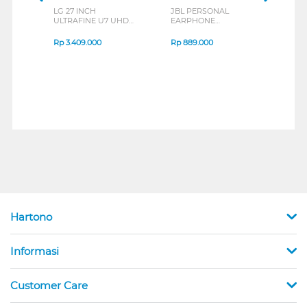
LG 27 INCH
JBL PERSONAL
REXU
ULTRAFINE U7 UHD
EARPHONE
HEA
IPS MONITOR 27U711B-
ENDURANCE RUN 3
M2 S
B_G3
SERIES
Rp
3.409.000
Rp
889.000
Rp
2
Hartono
Informasi
Customer Care