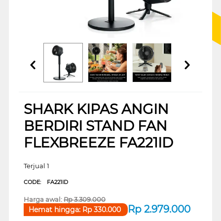
SHARK KIPAS ANGIN
BERDIRI STAND FAN
FLEXBREEZE FA221ID
Terjual 1
CODE:
FA221ID
Harga awal:
Rp
3.309.000
Rp
2.979.000
Hemat hingga:
Rp
330.000