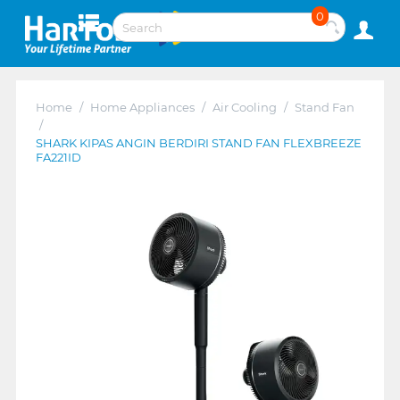
0
Home
/
Home Appliances
/
Air Cooling
/
Stand Fan
/
SHARK KIPAS ANGIN BERDIRI STAND FAN FLEXBREEZE
FA221ID