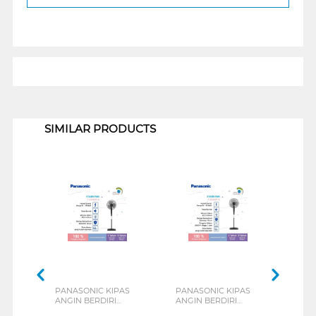
1
SIMILAR PRODUCTS
PANASONIC KIPAS
PANASONIC KIPAS
PAN
ANGIN BERDIRI
ANGIN BERDIRI
ANGI
STAND FAN FEP4022
STAND FAN FES4022
STAN