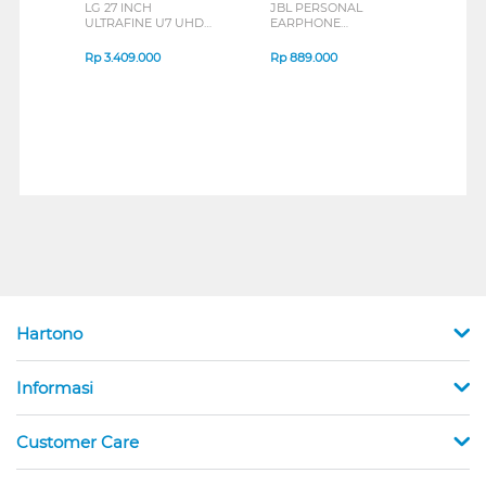
LG 27 INCH
JBL PERSONAL
REX
ULTRAFINE U7 UHD
EARPHONE
BREE
IPS MONITOR 27U711B-
ENDURANCE RUN 3
B_G3
SERIES
Rp
3.409.000
Rp
889.000
Rp
2
Hartono
Informasi
Customer Care