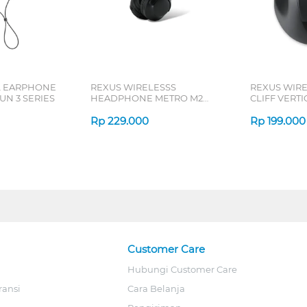
L EARPHONE
REXUS WIRELESSS
REXUS WIR
N 3 SERIES
HEADPHONE METRO M2
CLIFF VERT
SERIES
7D QV-260 S
Rp
229.000
Rp
199.000
Customer Care
Hubungi Customer Care
ransi
Cara Belanja