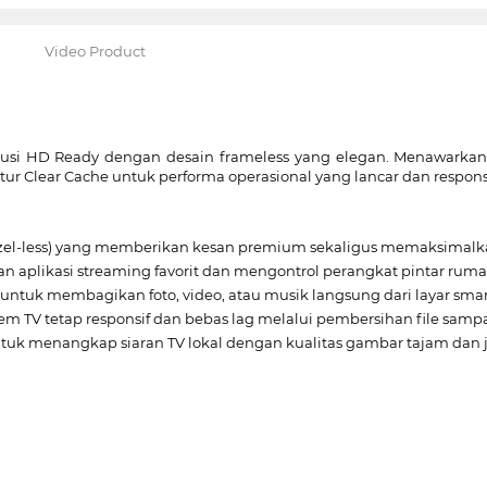
Video Product
lusi HD Ready dengan desain frameless yang elegan. Menawarkan
itur Clear Cache untuk performa operasional yang lancar dan responsi
zel-less) yang memberikan kesan premium sekaligus memaksimalka
an aplikasi streaming favorit dan mengontrol perangkat pintar rumah
uk membagikan foto, video, atau musik langsung dari layar smart
em TV tetap responsif dan bebas lag melalui pembersihan file sampa
tuk menangkap siaran TV lokal dengan kualitas gambar tajam dan j