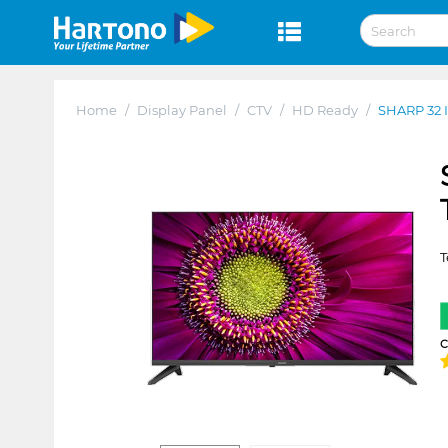
Home
/
Display Panel
/
CTV
/
HD Ready
/
SHARP 32 
T