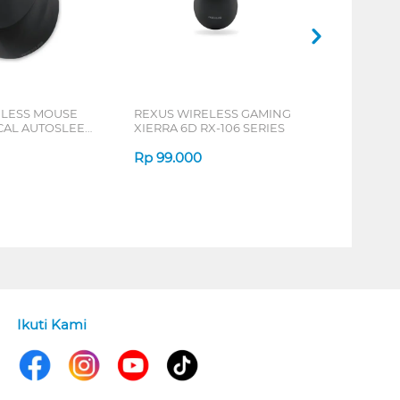
ELESS MOUSE
REXUS WIRELESS GAMING
ICAL AUTOSLEEP
XIERRA 6D RX-106 SERIES
ERIES
Rp
99.000
Ikuti Kami