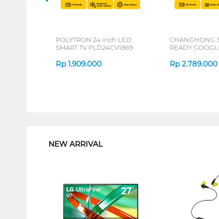
POLYTRON 24 inch LED
CHANGHONG 3
SMART TV PLD24CV1869
READY GOOGLE
L32QCN1
Rp
1.909.000
Rp
2.789.000
1
NEW ARRIVAL