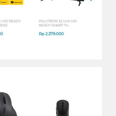
ch HD READY
POLYTRON 32 Inch HD
2D53
READY SMART TV
PLD32CV2269
00
Rp
2.379.000