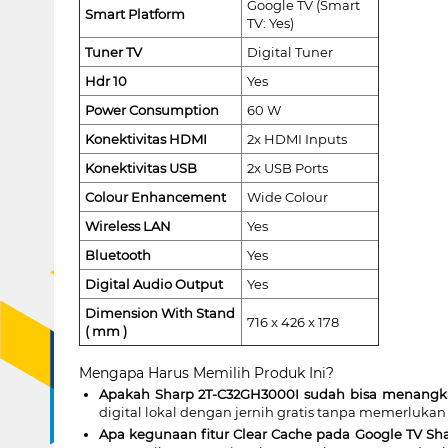
Google TV (Smart
Smart Platform
TV: Yes)
Tuner TV
Digital Tuner
Hdr 10
Yes
Power Consumption
60 W
Konektivitas HDMI
2x HDMI Inputs
Konektivitas USB
2x USB Ports
Colour Enhancement
Wide Colour
Wireless LAN
Yes
Bluetooth
Yes
Digital Audio Output
Yes
Dimension With Stand
716 x 426 x 178
( mm )
Mengapa Harus Memilih Produk Ini?
Apakah Sharp 2T-C32GH3000I sudah bisa menangkap
digital lokal dengan jernih gratis tanpa memerlukan
Apa kegunaan fitur Clear Cache pada Google TV Sha