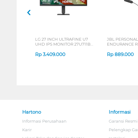
LG 27 INCH ULTRAFINE U7
JBL PERSONA
UHD IPS MONITOR 27U711B-
ENDURANCE RU
B_G3
Rp
3.409.000
Rp
889.000
Hartono
Informasi
Informasi Perusahaan
Garansi Resmi
Karir
Pelengkap Ga