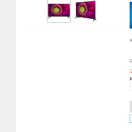
I
C
P