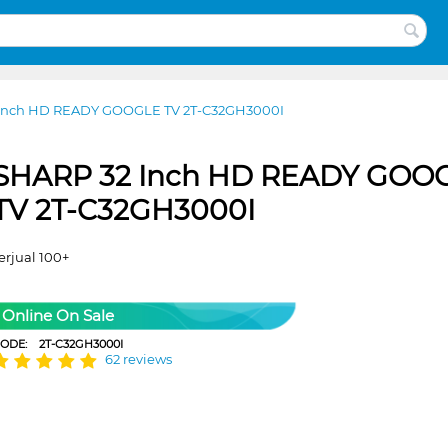
Inch HD READY GOOGLE TV 2T-C32GH3000I
SHARP 32 Inch HD READY GOO
TV 2T-C32GH3000I
erjual 100+
Online On Sale
CODE:
2T-C32GH3000I
62 reviews