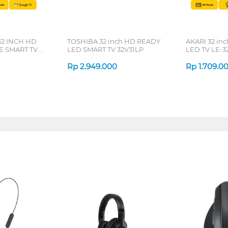
2 INCH HD
TOSHIBA 32 inch HD READY
AKARI 32 in
 SMART TV
LED SMART TV 32V31LP
LED TV LE-3
Rp
2.949.000
Rp
1.709.0