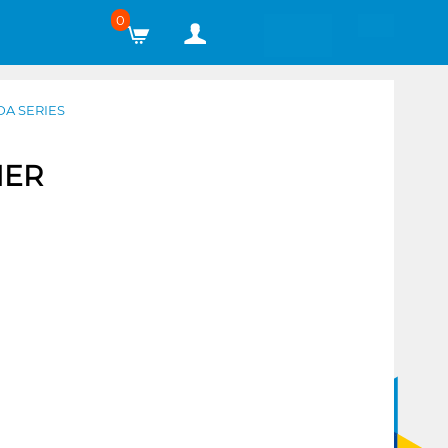
0
DA SERIES
NER