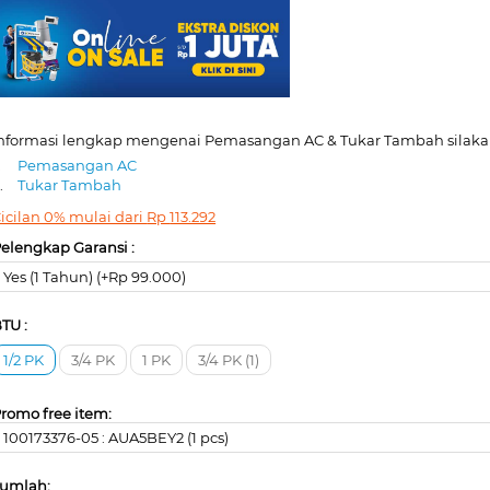
nformasi lengkap mengenai Pemasangan AC & Tukar Tambah silakan
.
Pemasangan AC
.
Tukar Tambah
icilan 0% mulai dari
Rp
113.292
elengkap Garansi :
Yes (1 Tahun) (+Rp 99.000)
TU :
1/2 PK
3/4 PK
1 PK
3/4 PK (1)
romo free item:
100173376-05 : AUA5BEY2 (1 pcs)
umlah: