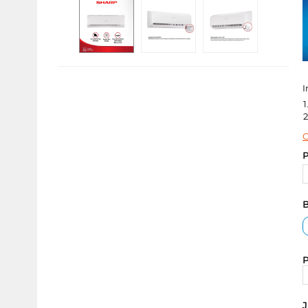
I
1
2
C
P
B
P
J