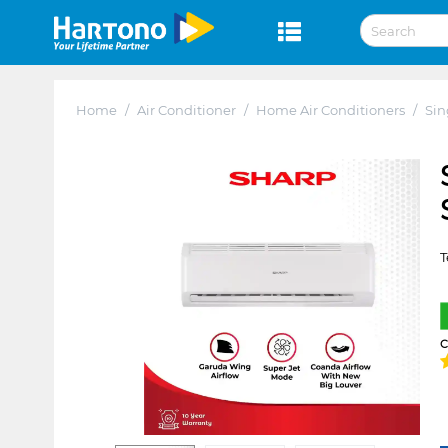
Home
/
Air Conditioner
/
Home Air Conditioners
/
Sin
T