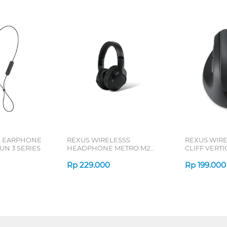
L EARPHONE
REXUS WIRELESSS
REXUS WIR
N 3 SERIES
HEADPHONE METRO M2
CLIFF VERT
SERIES
7D QV-260 S
Rp
229.000
Rp
199.000