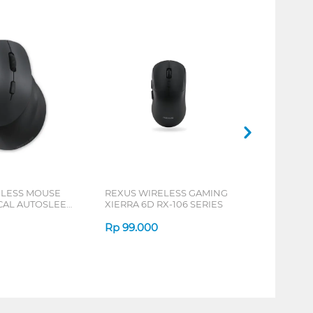
ELESS MOUSE
REXUS WIRELESS GAMING
ICAL AUTOSLEEP
XIERRA 6D RX-106 SERIES
ERIES
Rp
99.000