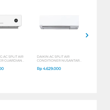
AC SPLIT AIR
DAIKIN AC SPLIT AIR
ER GUARDIAN
CONDITIONER NUSANTARA
ERIES
SUPER MINI SPLIT FTC-Y
00
SERIES
Rp
4.629.000