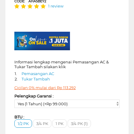
CODE:
AHA5BEY2
1 review
Informasi lengkap mengenai Pemasangan AC &
Tukar Tambah silakan klik
1.
Pemasangan AC
2.
Tukar Tambah
Cicilan 0% mulai dari
Rp
113.292
Pelengkap Garansi :
Yes (1 Tahun) (+Rp 99.000)
BTU :
1/2 PK
3/4 PK
1 PK
3/4 PK (1)