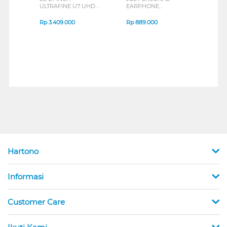
ULTRAFINE U7 UHD
EARPHONE
HEA
IPS MONITOR 27U711B-
ENDURANCE RUN 3
M2 S
B_G3
SERIES
Rp
3.409.000
Rp
889.000
Rp
2
Hartono
Informasi
Customer Care