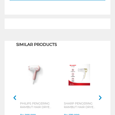
1
SIMILAR PRODUCTS
PHILIPS PENGERING
SHARP PENGERING
TES
RAMBUT HAIR DRYER
RAMBUT HAIR DRYER
RAM
HP8108/02
IB-SD18Y-N
IONI
NTID