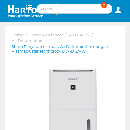
0
Home
/
Home Appliances
/
Air Quality
/
Air Dehumidifier
/
Sharp Penyerap Lembab Air Dehumidifier dengan
Plasmacluster Technology DW-D12A-W