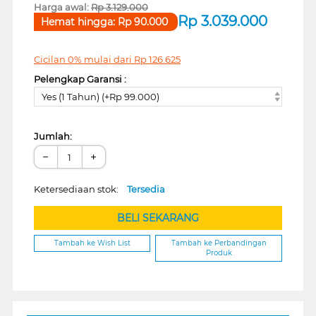
Harga awal:
Rp
3.129.000
Rp
3.039.000
Hemat hingga:
Rp
90.000
Cicilan 0% mulai dari
Rp
126.625
Pelengkap Garansi :
Yes (1 Tahun) (+Rp 99.000)
Jumlah:
−
+
Ketersediaan stok:
Tersedia
BELI SEKARANG
Tambah ke Wish List
Tambah ke Perbandingan
Produk