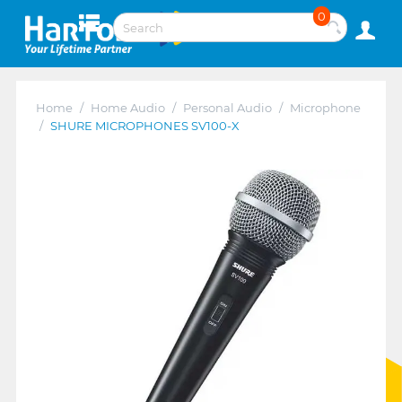
0
Home
/
Home Audio
/
Personal Audio
/
Microphone
/
SHURE MICROPHONES SV100-X