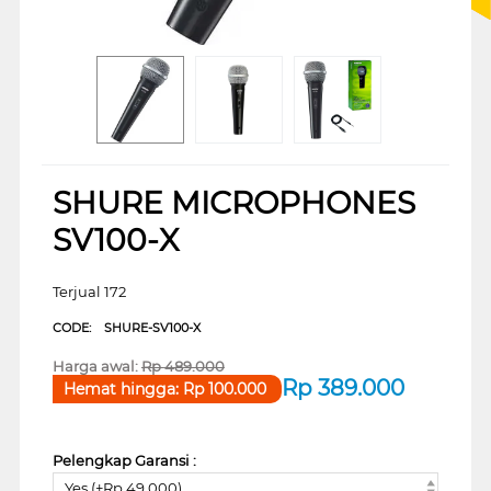
SHURE MICROPHONES
SV100-X
Terjual 172
CODE:
SHURE-SV100-X
Harga awal:
Rp
489.000
Rp
389.000
Hemat hingga:
Rp
100.000
Pelengkap Garansi :
Yes (+Rp 49.000)