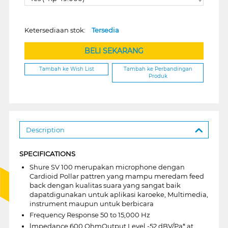
Ketersediaan stok:
Tersedia
BELI SEKARANG
Tambah ke Wish List
Tambah ke Perbandingan
Produk
Description
SPECIFICATIONS
Shure SV 100 merupakan microphone dengan
Cardioid Pollar pattren yang mampu meredam feed
back dengan kualitas suara yang sangat baik
dapatdigunakan untuk aplikasi karoeke, Multimedia,
instrument maupun untuk berbicara
Frequency Response 50 to 15,000 Hz
lmpedance 600 OhmOutput Level -52 dBV/Pa* at