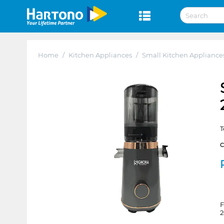
Home
/
Kitchen Appliances
/
Small Kitchen Appliance
T
F
2