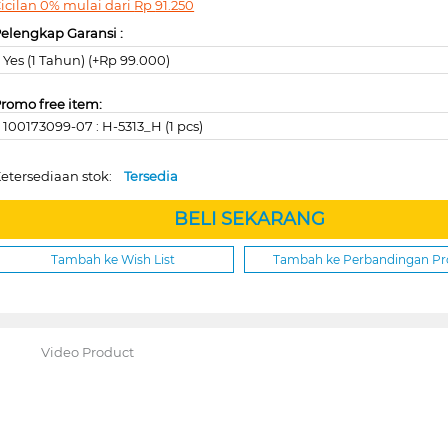
icilan 0% mulai dari
Rp
91.250
elengkap Garansi :
Yes (1 Tahun) (+Rp 99.000)
romo free item:
100173099-07 : H-5313_H (1 pcs)
etersediaan stok:
Tersedia
BELI SEKARANG
Tambah ke Wish List
Tambah ke Perbandingan P
Video Product