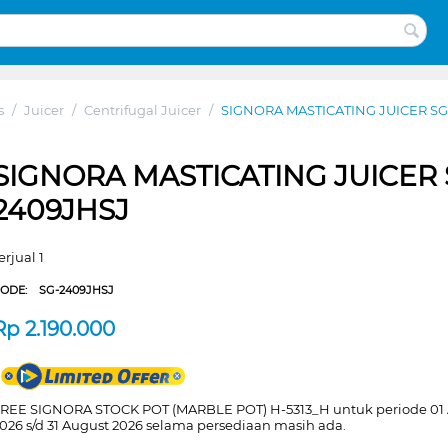
s
/
Juicer
/
Centrifugal Juicer
/
SIGNORA MASTICATING JUICER S
SIGNORA MASTICATING JUICER 
2409JHSJ
erjual 1
CODE:
SG-2409JHSJ
Rp
2.190.000
REE SIGNORA STOCK POT (MARBLE POT) H-5313_H untuk periode 01
026 s/d 31 August 2026 selama persediaan masih ada.