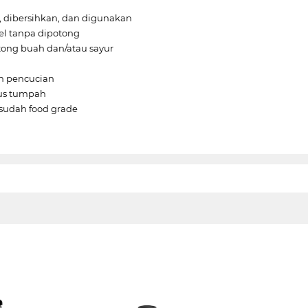
, dibersihkan, dan digunakan
el tanpa dipotong
ng buah dan/atau sayur
n pencucian
jus tumpah
 sudah food grade