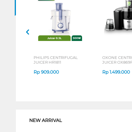
PHILIPS CENTRIFUGAL
OXONE CENTR
JUICER HR1811
JUICER OX869
Rp
909.000
Rp
1.499.000
1
NEW ARRIVAL