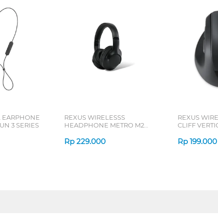
L EARPHONE
REXUS WIRELESSS
REXUS WIR
N 3 SERIES
HEADPHONE METRO M2
CLIFF VERT
SERIES
7D QV-260 S
Rp
229.000
Rp
199.000