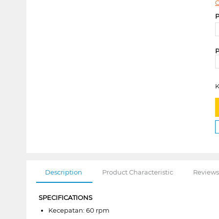
C
P
P
K
Description
Product Characteristic
Reviews
SPECIFICATIONS
Kecepatan: 60 rpm