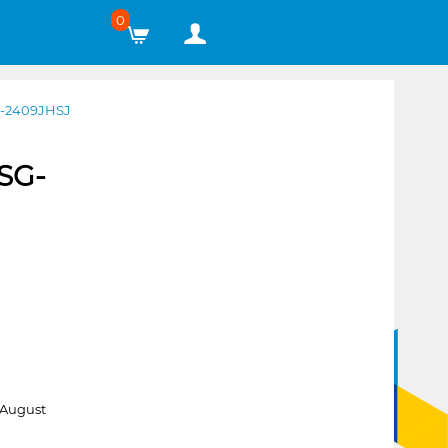
0
G-2409JHSJ
SG-
 August