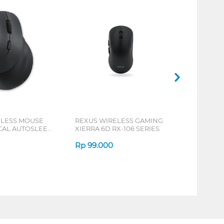
ELESS MOUSE
REXUS WIRELESS GAMING
ICAL AUTOSLEEP
XIERRA 6D RX-106 SERIES
ERIES
Rp
99.000