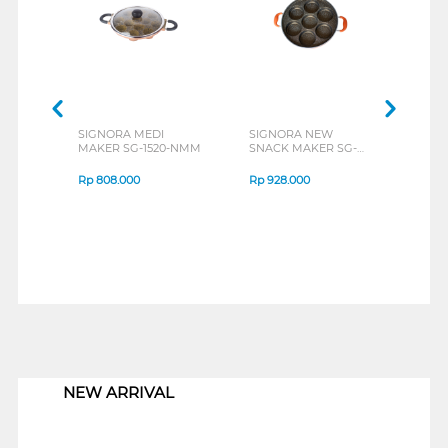
SIGNORA MEDI
SIGNORA NEW
MAKER SG-1520-NMM
SNACK MAKER SG-
1516-NSM
Rp
808.000
Rp
928.000
1
NEW ARRIVAL