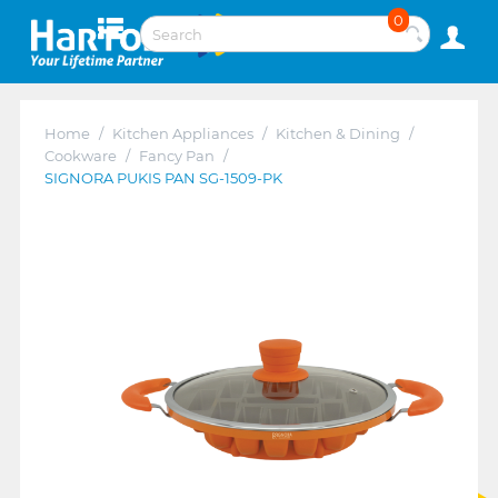
0
Home
/
Kitchen Appliances
/
Kitchen & Dining
/
Cookware
/
Fancy Pan
/
SIGNORA PUKIS PAN SG-1509-PK