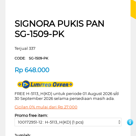
SIGNORA PUKIS PAN
SG-1509-PK
Terjual 337
CODE:
SG-1509-PK
Rp
648.000
FREE H-5113_H(KD) untuk periode 01 August 2026 s/d
30 September 2026 selama persediaan masih ada.
Cicilan 0% mulai dari
Rp
27.000
Promo free item:
100172951-12 : H-5113_H(KD) (1 pcs)
Jumlah: