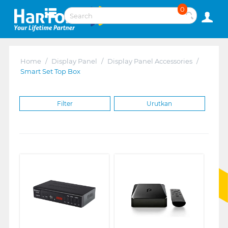
0
Home
/
Display Panel
/
Display Panel Accessories
/
Smart Set Top Box
Filter
Urutkan