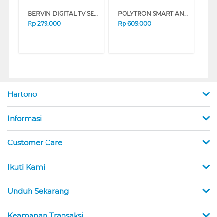
BERVIN DIGITAL TV SET TOP BOX BSTB-2201
POLYTRON SMART ANDROID BOX PDB M11 PDBM11ADL
Rp
279.000
Rp
609.000
Hartono
Informasi
Customer Care
Ikuti Kami
Unduh Sekarang
Keamanan Transaksi