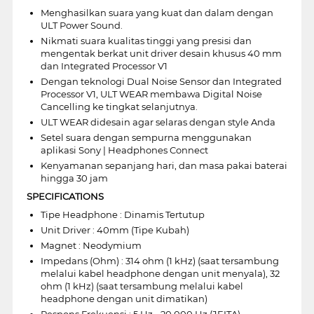
Menghasilkan suara yang kuat dan dalam dengan
ULT Power Sound.
Nikmati suara kualitas tinggi yang presisi dan
mengentak berkat unit driver desain khusus 40 mm
dan Integrated Processor V1
Dengan teknologi Dual Noise Sensor dan Integrated
Processor V1, ULT WEAR membawa Digital Noise
Cancelling ke tingkat selanjutnya.
ULT WEAR didesain agar selaras dengan style Anda
Setel suara dengan sempurna menggunakan
aplikasi Sony | Headphones Connect
Kenyamanan sepanjang hari, dan masa pakai baterai
hingga 30 jam
SPECIFICATIONS
Tipe Headphone : Dinamis Tertutup
Unit Driver : 40mm (Tipe Kubah)
Magnet : Neodymium
Impedans (Ohm) : 314 ohm (1 kHz) (saat tersambung
melalui kabel headphone dengan unit menyala), 32
ohm (1 kHz) (saat tersambung melalui kabel
headphone dengan unit dimatikan)
Respons Frekuensi : 5 Hz - 20.000 Hz (JEITA)