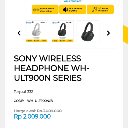
SONY WIRELESS
HEADPHONE WH-
ULT900N SERIES
Terjual 332
CODE:
WH_ULT900N/B
Harga awal:
Rp
3.009.000
Rp
2.009.000