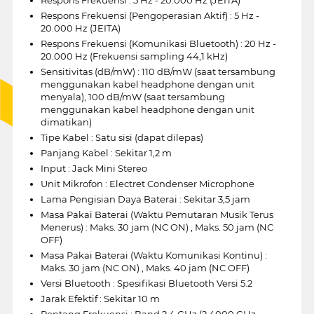
Respons Frekuensi (Pengoperasian Aktif) : 5 Hz -
20.000 Hz (JEITA)
Respons Frekuensi (Komunikasi Bluetooth) : 20 Hz -
20.000 Hz (Frekuensi sampling 44,1 kHz)
Sensitivitas (dB/mW) : 110 dB/mW (saat tersambung
menggunakan kabel headphone dengan unit
menyala), 100 dB/mW (saat tersambung
menggunakan kabel headphone dengan unit
dimatikan)
Tipe Kabel : Satu sisi (dapat dilepas)
Panjang Kabel : Sekitar 1,2 m
Input : Jack Mini Stereo
Unit Mikrofon : Electret Condenser Microphone
Lama Pengisian Daya Baterai : Sekitar 3,5 jam
Masa Pakai Baterai (Waktu Pemutaran Musik Terus
Menerus) : Maks. 30 jam (NC ON) , Maks. 50 jam (NC
OFF)
Masa Pakai Baterai (Waktu Komunikasi Kontinu) :
Maks. 30 jam (NC ON) , Maks. 40 jam (NC OFF)
Versi Bluetooth : Spesifikasi Bluetooth Versi 5.2
Jarak Efektif : Sekitar 10 m
Rentang Frekuensi : Band 2,4 GHz (2.4000 GHz -