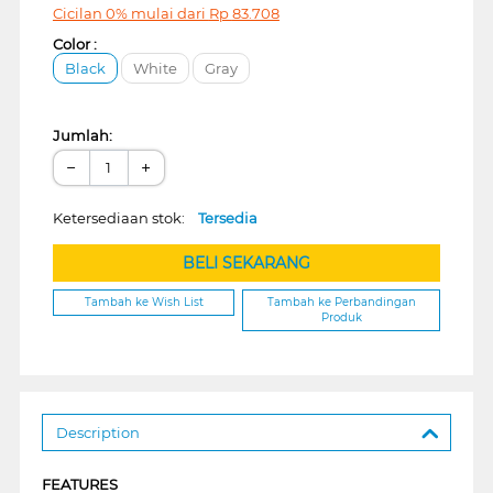
Cicilan 0% mulai dari
Rp
83.708
Color :
Black
White
Gray
Jumlah:
−
+
Ketersediaan stok:
Tersedia
BELI SEKARANG
Tambah ke Wish List
Tambah ke Perbandingan
Produk
Description
FEATURES