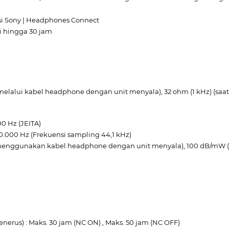
i Sony | Headphones Connect
i hingga 30 jam
 melalui kabel headphone dengan unit menyala), 32 ohm (1 kHz) (s
00 Hz (JEITA)
20.000 Hz (Frekuensi sampling 44,1 kHz)
ng menggunakan kabel headphone dengan unit menyala), 100 dB/m
erus) : Maks. 30 jam (NC ON) , Maks. 50 jam (NC OFF)