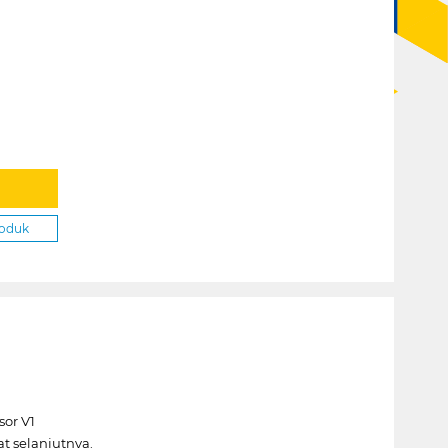
roduk
sor V1
t selanjutnya.