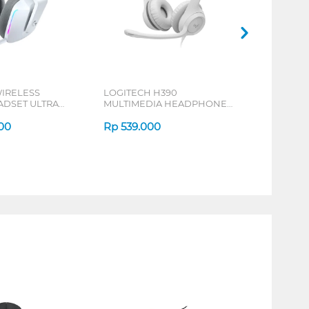
IRELESS
LOGITECH H390
ADSET ULTRA
MULTIMEDIA HEADPHONE
T G733 WHITE
OFF WHITE
00
Rp
539.000