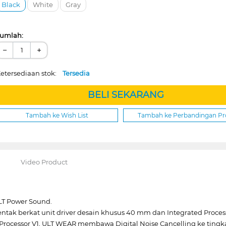
Black
White
Gray
umlah:
−
+
etersediaan stok:
Tersedia
BELI SEKARANG
Tambah ke Wish List
Tambah ke Perbandingan P
Video Product
LT Power Sound.
entak berkat unit driver desain khusus 40 mm dan Integrated Proces
Processor V1, ULT WEAR membawa Digital Noise Cancelling ke tingka