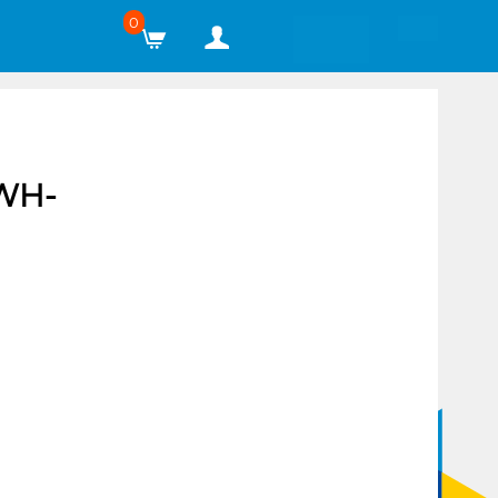
0
WH-