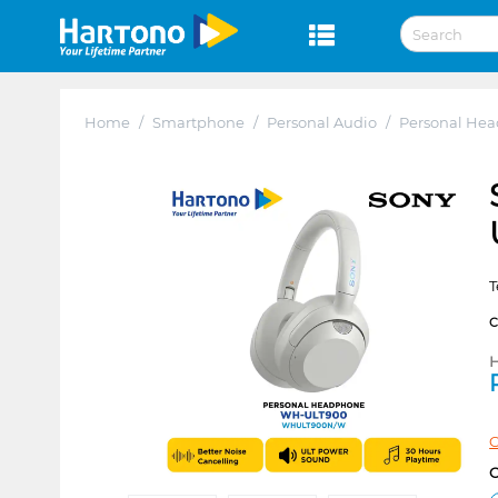
Home
/
Smartphone
/
Personal Audio
/
Personal He
T
H
C
C