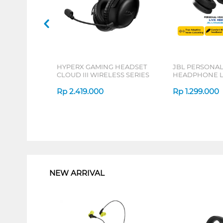
HYPERX GAMING HEADSET
JBL PERSONA
CLOUD III WIRELESS SERIES
HEADPHONE L
SERIES
Rp
2.419.000
Rp
1.299.000
1
NEW ARRIVAL