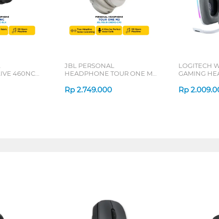
L
JBL PERSONAL
LOGITECH W
IVE 460NC
HEADPHONE TOUR ONE M2
GAMING HE
SERIES
LIGHTWEIGH
Rp
2.749.000
Rp
2.009.0