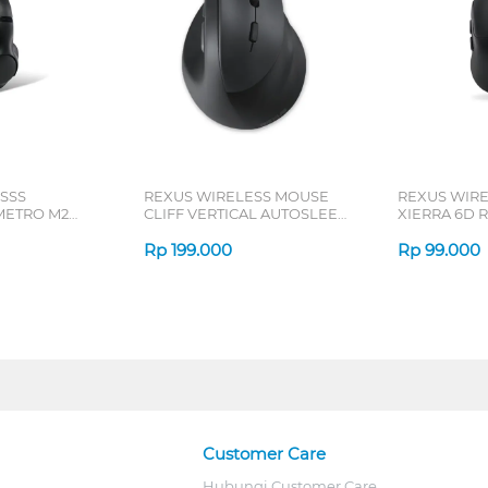
SSS
REXUS WIRELESS MOUSE
REXUS WIR
ETRO M2
CLIFF VERTICAL AUTOSLEEP
XIERRA 6D R
7D QV-260 SERIES
Rp
199.000
Rp
99.000
Customer Care
Hubungi Customer Care