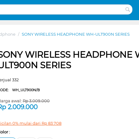
adphone
/
SONY WIRELESS HEADPHONE WH-ULT900N SERIES
SONY WIRELESS HEADPHONE 
ULT900N SERIES
erjual 332
CODE:
WH_ULT900N/B
arga awal:
Rp
3.009.000
Rp
2.009.000
icilan 0% mulai dari
Rp
83.708
olor :