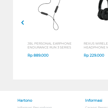
JBL PERSONAL EARPHONE
REXUS WIRELE
ENDURANCE RUN 3 SERIES
HEADPHONE M
SERIES
Rp
889.000
Rp
229.000
Hartono
Informasi
Informasi Perusahaan
Garansi Resmi