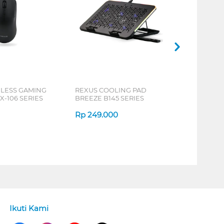
ELESS GAMING
REXUS COOLING PAD
X-106 SERIES
BREEZE B145 SERIES
Rp
249.000
Ikuti Kami