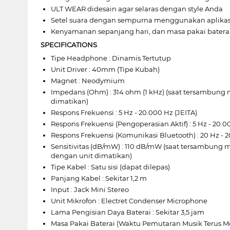
ULT WEAR didesain agar selaras dengan style Anda
Setel suara dengan sempurna menggunakan aplikas
Kenyamanan sepanjang hari, dan masa pakai batera
SPECIFICATIONS
Tipe Headphone : Dinamis Tertutup
Unit Driver : 40mm (Tipe Kubah)
Magnet : Neodymium
Impedans (Ohm) : 314 ohm (1 kHz) (saat tersambung
dimatikan)
Respons Frekuensi : 5 Hz - 20.000 Hz (JEITA)
Respons Frekuensi (Pengoperasian Aktif) : 5 Hz - 20.0
Respons Frekuensi (Komunikasi Bluetooth) : 20 Hz - 
Sensitivitas (dB/mW) : 110 dB/mW (saat tersambu
dengan unit dimatikan)
Tipe Kabel : Satu sisi (dapat dilepas)
Panjang Kabel : Sekitar 1,2 m
Input : Jack Mini Stereo
Unit Mikrofon : Electret Condenser Microphone
Lama Pengisian Daya Baterai : Sekitar 3,5 jam
Masa Pakai Baterai (Waktu Pemutaran Musik Terus Men