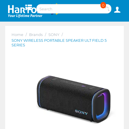
0
Home
/
Brands
/
SONY
/
SONY WIRELESS PORTABLE SPEAKER ULT FIELD 5
SERIES