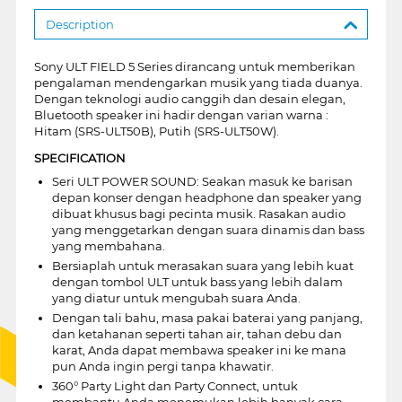
Description
Sony ULT FIELD 5 Series dirancang untuk memberikan
pengalaman mendengarkan musik yang tiada duanya.
Dengan teknologi audio canggih dan desain elegan,
Bluetooth speaker ini hadir dengan varian warna :
Hitam (SRS-ULT50B), Putih (SRS-ULT50W).
SPECIFICATION
Seri ULT POWER SOUND: Seakan masuk ke barisan
depan konser dengan headphone dan speaker yang
dibuat khusus bagi pecinta musik. Rasakan audio
yang menggetarkan dengan suara dinamis dan bass
yang membahana.
Bersiaplah untuk merasakan suara yang lebih kuat
dengan tombol ULT untuk bass yang lebih dalam
yang diatur untuk mengubah suara Anda.
Dengan tali bahu, masa pakai baterai yang panjang,
dan ketahanan seperti tahan air, tahan debu dan
karat, Anda dapat membawa speaker ini ke mana
pun Anda ingin pergi tanpa khawatir.
360° Party Light dan Party Connect, untuk
membantu Anda menemukan lebih banyak cara