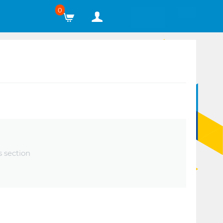
0
s section