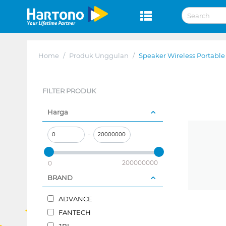
Home
/
Produk Unggulan
/
Speaker Wireless Portable
FILTER PRODUK
Harga
–
200000000
0
BRAND
ADVANCE
FANTECH
JBL