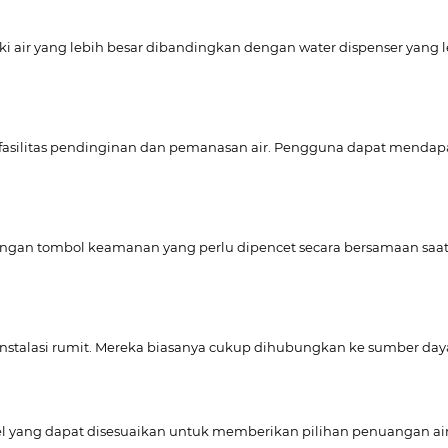
gki air yang lebih besar dibandingkan dengan water dispenser yang 
asilitas pendinginan dan pemanasan air. Pengguna dapat mendapat
engan tombol keamanan yang perlu dipencet secara bersamaan saa
talasi rumit. Mereka biasanya cukup dihubungkan ke sumber daya 
el yang dapat disesuaikan untuk memberikan pilihan penuangan a