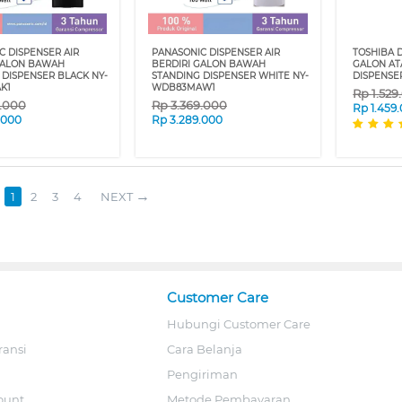
C DISPENSER AIR
PANASONIC DISPENSER AIR
TOSHIBA D
GALON BAWAH
BERDIRI GALON BAWAH
GALON AT
 DISPENSER BLACK NY-
STANDING DISPENSER WHITE NY-
DISPENSE
K1
WDB83MAW1
Rp
1.529
9.000
Rp
3.369.000
Rp
1.459
.000
Rp
3.289.000
1
2
3
4
NEXT
Customer Care
Hubungi Customer Care
ransi
Cara Belanja
Pengiriman
ount
Metode Pembayaran