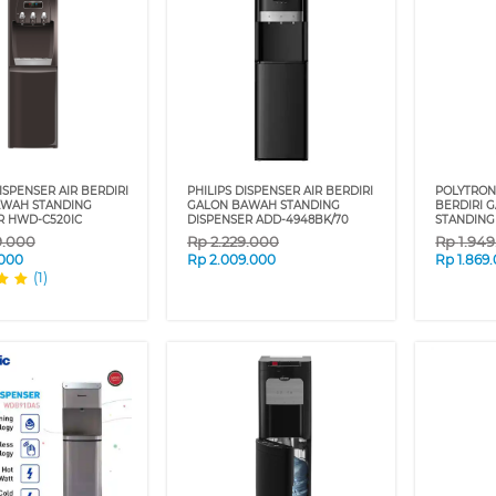
SPENSER AIR BERDIRI
PHILIPS DISPENSER AIR BERDIRI
POLYTRON
WAH STANDING
GALON BAWAH STANDING
BERDIRI 
R HWD-C520IC
DISPENSER ADD-4948BK/70
STANDING
9.000
Rp
2.229.000
Rp
1.94
.000
Rp
2.009.000
Rp
1.869
(1)