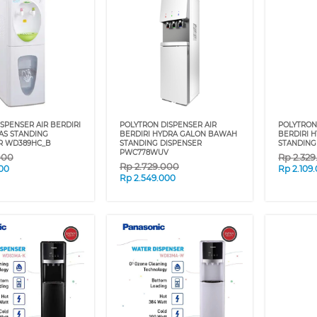
SPENSER AIR BERDIRI
POLYTRON DISPENSER AIR
POLYTRON
AS STANDING
BERDIRI HYDRA GALON BAWAH
BERDIRI 
R WD389HC_B
STANDING DISPENSER
STANDING
PWC778WUV
000
Rp
2.32
Rp
2.729.000
00
Rp
2.109
Rp
2.549.000