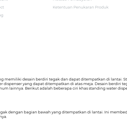
ect
Ketentuan Penukaran Produk
og
g memiliki desain berdiri tegak dan dapat ditempatkan di lantai. St
ter dispenser yang dapat ditempatkan di atas meja. Desain berdir
mum lainnya. Berikut adalah beberapa ciri khas standing water disp
tegak dengan bagian bawah yang ditempatkan di lantai. Ini membeda
nya.