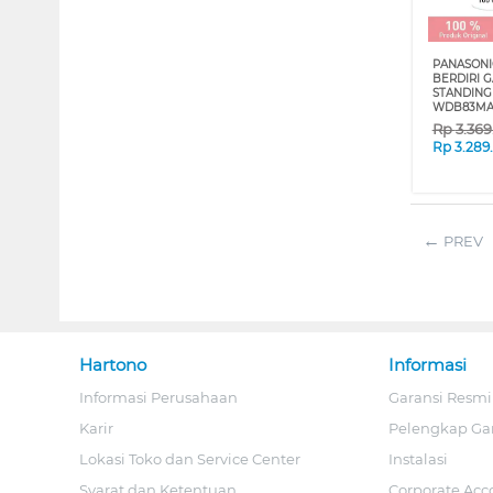
PANASONI
BERDIRI 
STANDING
WDB83MA
Rp
3.36
Rp
3.289
PREV
Hartono
Informasi
Informasi Perusahaan
Garansi Resmi
Karir
Pelengkap Ga
Lokasi Toko dan Service Center
Instalasi
Syarat dan Ketentuan
Corporate Acc