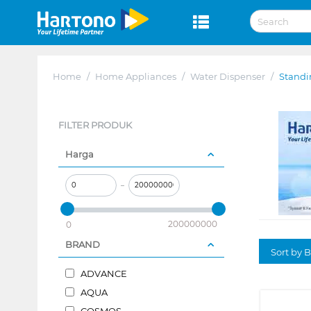
Home
/
Home Appliances
/
Water Dispenser
/
Standi
FILTER PRODUK
Harga
–
200000000
0
BRAND
Sort by B
ADVANCE
AQUA
COSMOS