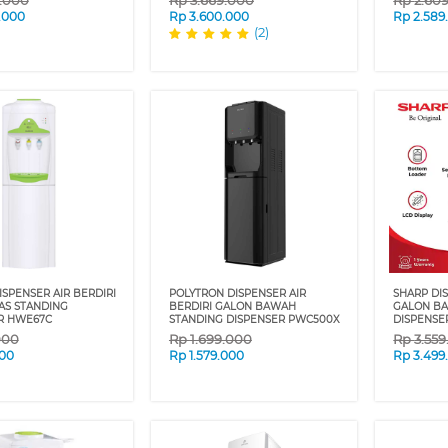
9.000
Rp
3.669.000
Rp
2.60
.000
Rp
3.600.000
Rp
2.589
(2)
SPENSER AIR BERDIRI
POLYTRON DISPENSER AIR
SHARP DIS
AS STANDING
BERDIRI GALON BAWAH
GALON B
R HWE67C
STANDING DISPENSER PWC500X
DISPENSE
000
Rp
1.699.000
Rp
3.55
00
Rp
1.579.000
Rp
3.499