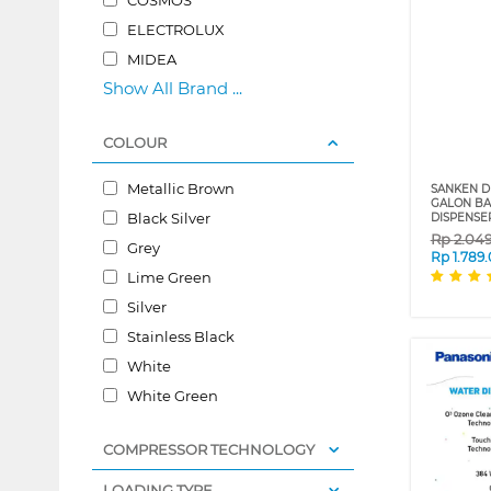
ELECTROLUX
MIDEA
Show All Brand ...
COLOUR
Metallic Brown
SANKEN DI
GALON BA
Black Silver
DISPENSE
Rp
2.04
Grey
Rp
1.789
Lime Green
Silver
Stainless Black
White
White Green
COMPRESSOR TECHNOLOGY
LOADING TYPE