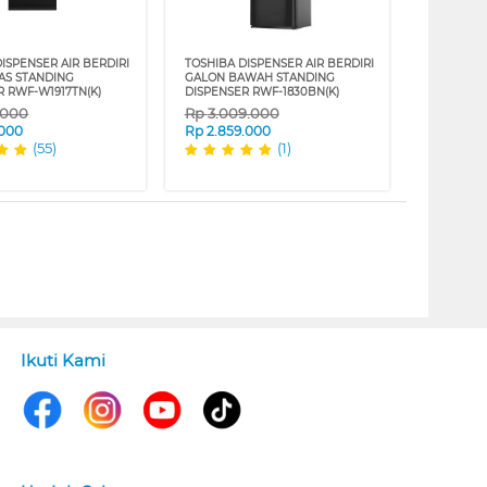
ISPENSER AIR BERDIRI
TOSHIBA DISPENSER AIR BERDIRI
AS STANDING
GALON BAWAH STANDING
R RWF-W1917TN(K)
DISPENSER RWF-1830BN(K)
.000
Rp
3.009.000
.000
Rp
2.859.000
(55)
(1)
Ikuti Kami