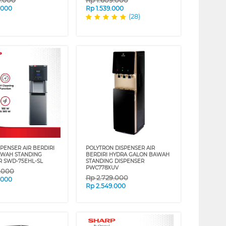
9.000
Rp
1.609.000
.000
Rp
1.539.000
(28)
PENSER AIR BERDIRI
POLYTRON DISPENSER AIR
AWAH STANDING
BERDIRI HYDRA GALON BAWAH
R SWD-75EHL-SL
STANDING DISPENSER
PWC778XUV
9.000
Rp
2.729.000
.000
Rp
2.549.000