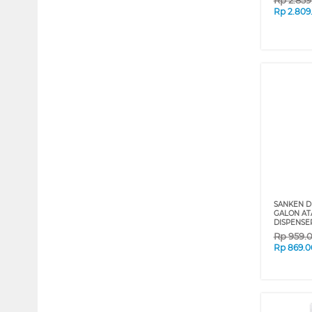
Rp
2.85
Rp
2.809
SANKEN DI
GALON AT
DISPENSE
Rp
959.
Rp
869.0