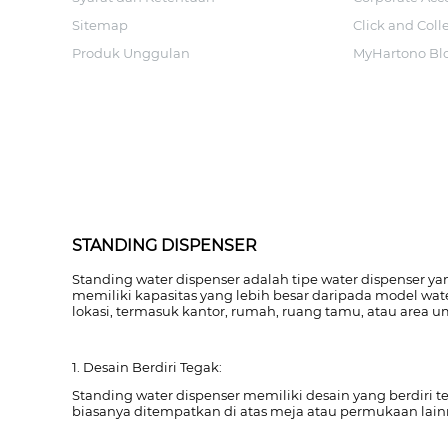
Sitemap
Click and Coll
Produk Unggulan
MyHartono Bl
STANDING DISPENSER
Standing water dispenser adalah tipe water dispenser yan
memiliki kapasitas yang lebih besar daripada model wa
lokasi, termasuk kantor, rumah, ruang tamu, atau area u
1. Desain Berdiri Tegak:
Standing water dispenser memiliki desain yang berdiri 
biasanya ditempatkan di atas meja atau permukaan lain