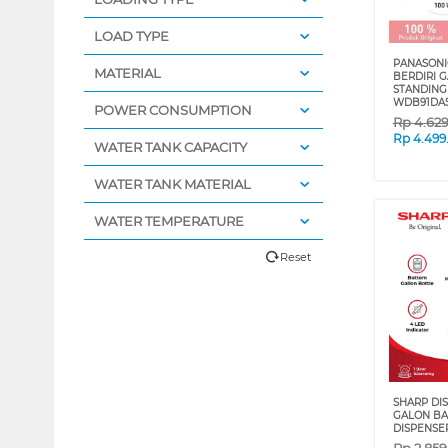
LOAD TYPE
PANASONI
MATERIAL
BERDIRI 
STANDING
WDB91DA
POWER CONSUMPTION
Rp
4.62
Rp
4.499
WATER TANK CAPACITY
WATER TANK MATERIAL
WATER TEMPERATURE
Reset
SHARP DIS
GALON BA
DISPENSE