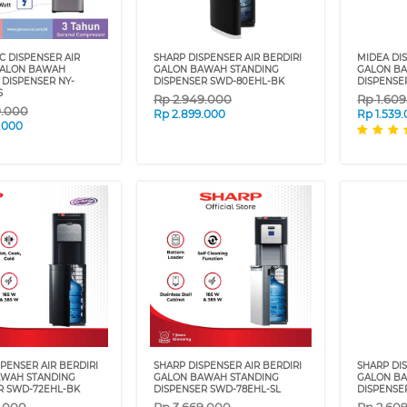
C DISPENSER AIR
SHARP DISPENSER AIR BERDIRI
MIDEA DIS
GALON BAWAH
GALON BAWAH STANDING
GALON B
 DISPENSER NY-
DISPENSER SWD-80EHL-BK
DISPENSER
S
Rp
2.949.000
Rp
1.60
9.000
Rp
2.899.000
Rp
1.539
.000
PENSER AIR BERDIRI
SHARP DISPENSER AIR BERDIRI
SHARP DIS
WAH STANDING
GALON BAWAH STANDING
GALON B
R SWD-72EHL-BK
DISPENSER SWD-78EHL-SL
DISPENSE