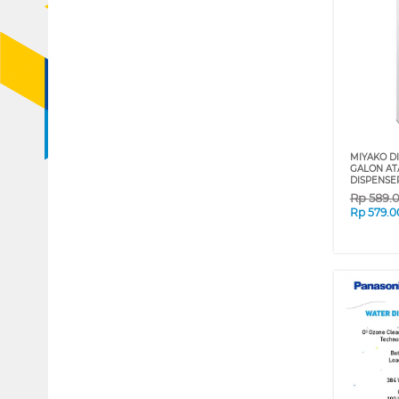
MIYAKO DI
GALON AT
DISPENSE
Rp
589.
Rp
579.0