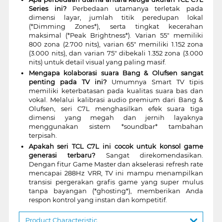
Series ini?
Perbedaan utamanya terletak pada
dimensi layar, jumlah titik peredupan lokal
(*Dimming Zones*), serta tingkat kecerahan
maksimal (*Peak Brightness*). Varian 55" memiliki
800 zona (2.700 nits), varian 65" memiliki 1.152 zona
(3.000 nits), dan varian 75" dibekali 1.352 zona (3.000
nits) untuk detail visual yang paling masif.
Mengapa kolaborasi suara Bang & Olufsen sangat
penting pada TV ini?
Umumnya Smart TV tipis
memiliki keterbatasan pada kualitas suara bas dan
vokal. Melalui kalibrasi audio premium dari Bang &
Olufsen, seri C7L menghasilkan efek suara tiga
dimensi yang megah dan jernih layaknya
menggunakan sistem *soundbar* tambahan
terpisah.
Apakah seri TCL C7L ini cocok untuk konsol game
generasi terbaru?
Sangat direkomendasikan.
Dengan fitur Game Master dan akselerasi refresh rate
mencapai 288Hz VRR, TV ini mampu menampilkan
transisi pergerakan grafis game yang super mulus
tanpa bayangan (*ghosting*), memberikan Anda
respon kontrol yang instan dan kompetitif.
Product Characteristic