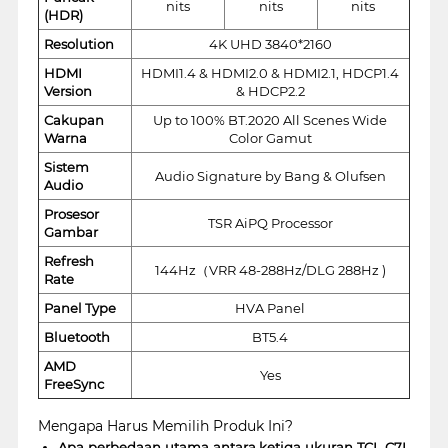
nits
nits
nits
(HDR)
Resolution
4K UHD 3840*2160
HDMI
HDMI1.4 & HDMI2.0 & HDMI2.1, HDCP1.4
Version
& HDCP2.2
Cakupan
Up to 100% BT.2020 All Scenes Wide
Warna
Color Gamut
Sistem
Audio Signature by Bang & Olufsen
Audio
Prosesor
TSR AiPQ Processor
Gambar
Refresh
144Hz（VRR 48-288Hz/DLG 288Hz )
Rate
Panel Type
HVA Panel
Bluetooth
BT5.4
AMD
Yes
FreeSync
Mengapa Harus Memilih Produk Ini?
Apa perbedaan utama antara ketiga ukuran TCL C7L