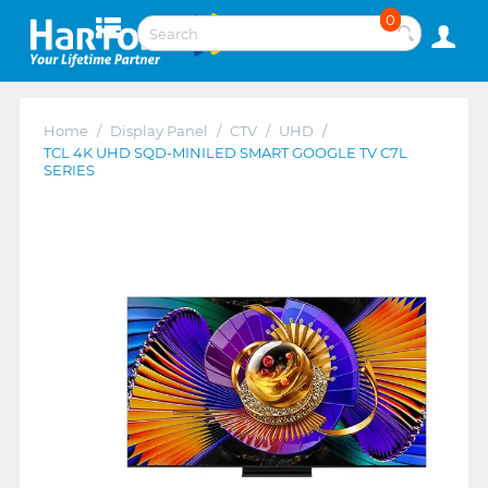
0
Home
/
Display Panel
/
CTV
/
UHD
/
TCL 4K UHD SQD-MINILED SMART GOOGLE TV C7L
SERIES