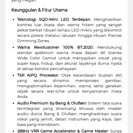
Keunggulan & Fitur Utama
Teknologi SQD-Mini LED Terdepan:
Menghasilkan
kontras luar biasa dan warna hitam yang sangat
pekat berkat ribuan lampu LED mikro yang dikontrol
secara presisi melalui ratusan hingga ribuan Precise
Dimming Zones.
Warna Revolusioner 100% BT.2020:
Mendukung
standar spektrum warna masa depan All Scenes
Wide Color Gamut untuk menyajikan visual yang
super kaya, hidup, dan akurat layaknya dunia nyata
di setiap kondisi pencahayaan.
TSR AiPQ Processor:
Otak kecerdasan buatan (AI)
yang secara dinamis memproses gambar,
mengoptimalkan kejernihan, warna, serta gerakan
objek secara real-time untuk kenyamanan mata
Anda.
Audio Premium by Bang & Olufsen:
Sistem tata suara
terintegrasi yang dirancang khusus oleh master
audio dunia Bang & Olufsen, menghadirkan suara
vokal yang jernih, detail instrumen yang kaya, dan
bass yang mendalam.
288Hz VRR Game Accelerator & Game Master:
Surga