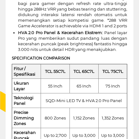
bagi para gamer dengan refresh rate ultra-tinggi
hingga 288Hz VRR yang bebas tearing dan stuttering,
didukung interaksi latensi rendah otomatis untuk
memenangkan setiap kompetisi game. *288 VRR
Game Accelerator is achievable via HDMI 1 and 2 ports
HVA 2.0 Pro Panel & Kecerahan Ekstrem:
Panel layar
Pro yang memberikan sudut pandang luas dengan
kecerahan puncak (peak brightness) fantastis hingga
3.000 nits untuk detail HDR yang menakjubkan.
SPECIFICATION COMPARISON
Fitur /
TCL 55C7L
TCL 65C7L
TCL 75C7L
Spesifikasi
Ukuran
55 Inch
65 Inch
75 Inch
Layar
Teknologi
SQD-Mini LED TV & HVA 2.0 Pro Panel
Panel
Precise
Dimming
800 Zones
1,152 Zones
1,352 Zones
Zones
Kecerahan
Up to 2,700
Up to 3,000
Up to 3,000
Puncak