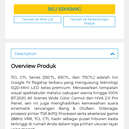
BELI SEKARANG
Tambah ke Wish List
Tambah ke Perbandingan
Produk
Description
Overview Produk
TCL C7L Series (55C7L, 65C7L, dan 75C7L) adalah lini
Google TV flagship terbaru yang mengusung teknologi
SQD-Mini LED kelas premium. Menawarkan lompatan
visual spektakuler melalui cakupan warna hingga 100%
BT.2020 All Scenes Wide Color Gamut dan HVA 2.0 Pro
Panel, seri ini juga menghadirkan kemewahan suara
sinematik rancangan Bang & Olufsen. Ditenagai
prosesor pintar TSR AiPQ Processor serta akselerasi game
288Hz VRR, TCL C7L hadir sebagai pusat hiburan kasta
tertinggi di rumah Anda dalam tiga pilihan ukuran layar
yang megah.