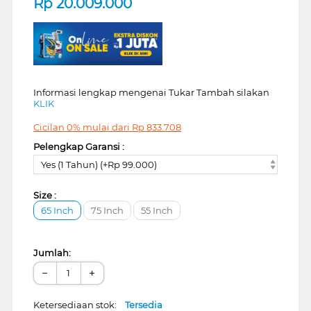
Rp
20.009.000
Informasi lengkap mengenai Tukar Tambah silakan
KLIK
Cicilan 0% mulai dari
Rp
833.708
Pelengkap Garansi :
Yes (1 Tahun) (+Rp 99.000)
Size :
65 Inch
75 Inch
55 Inch
Jumlah:
−
+
Ketersediaan stok:
Tersedia