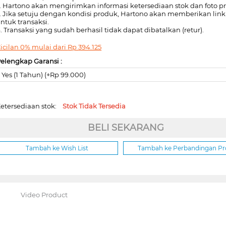
. Hartono akan mengirimkan informasi ketersediaan stok dan foto p
. Jika setuju dengan kondisi produk, Hartono akan memberikan lin
ntuk transaksi.
. Transaksi yang sudah berhasil tidak dapat dibatalkan (retur).
icilan 0% mulai dari
Rp
394.125
elengkap Garansi :
Yes (1 Tahun) (+Rp 99.000)
etersediaan stok:
Stok Tidak Tersedia
BELI SEKARANG
Tambah ke Wish List
Tambah ke Perbandingan P
Video Product