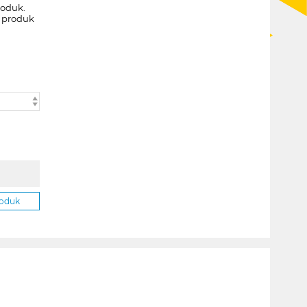
roduk.
k produk
roduk