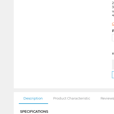
2
3
u
4
C
P
K
Description
Product Characteristic
Reviews
SPECIFICATIONS