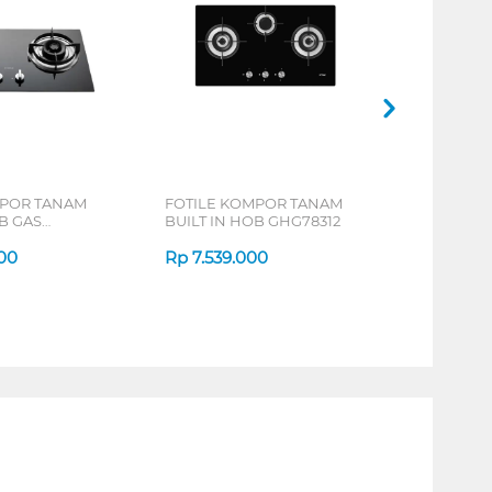
MPOR TANAM
FOTILE KOMPOR TANAM
B GAS
BUILT IN HOB GHG78312
00
Rp
7.539.000