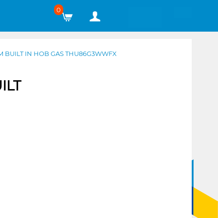
0
 BUILT IN HOB GAS THU86G3WWFX
ILT