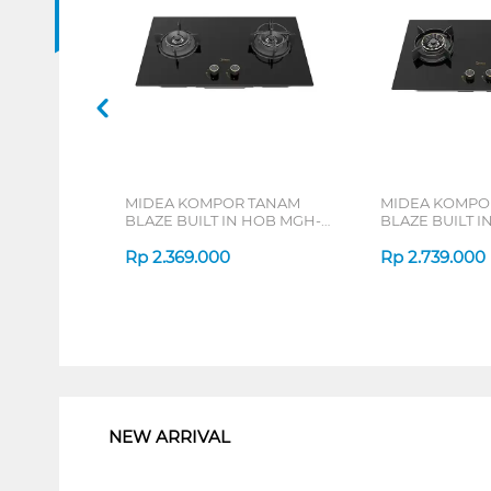
MIDEA KOMPOR TANAM
MIDEA KOMPO
BLAZE BUILT IN HOB MGH-
BLAZE BUILT I
Q7622G-ID
Q7621G-ID
Rp
2.369.000
Rp
2.739.000
1
NEW ARRIVAL