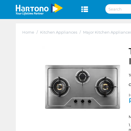
Home
/
Kitchen Appliances
/
Major Kitchen Appliance
T
H
M
1
m