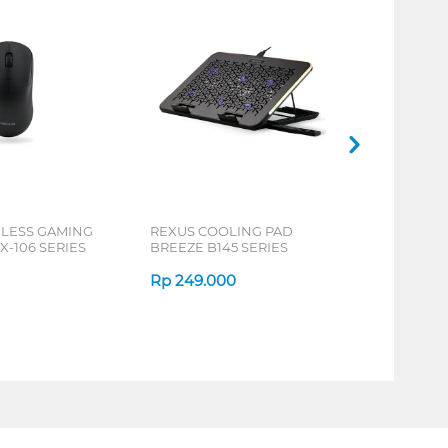
ELESS GAMING
REXUS COOLING PAD
X-106 SERIES
BREEZE B145 SERIES
Rp
249.000