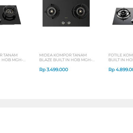
R TANAM
MIDEA KOMPOR TANAM
FOTILE KO
N HOB MGH-
BLAZE BUILT IN HOB MGH-
BUILT IN HO
Q7612G-ID
GHG73205
Rp
3.499.000
Rp
4.899.0