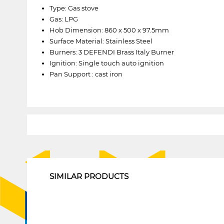
Type: Gas stove
Gas: LPG
Hob Dimension: 860 x 500 x 97.5mm
Surface Material: Stainless Steel
Burners: 3 DEFENDI Brass Italy Burner
Ignition: Single touch auto ignition
Pan Support : cast iron
1
SIMILAR PRODUCTS