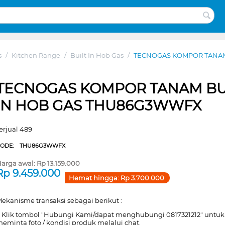
s
/
Kitchen Range
/
Built In Hob Gas
/
TECNOGAS KOMPOR TANAM
TECNOGAS KOMPOR TANAM BU
IN HOB GAS THU86G3WWFX
erjual 489
CODE:
THU86G3WWFX
arga awal:
Rp
13.159.000
Rp
9.459.000
Hemat hingga:
Rp
3.700.000
ekanisme transaksi sebagai berikut :
. Klik tombol "Hubungi Kami/dapat menghubungi 0817321212" untuk
eminta foto / kondisi produk melalui chat.