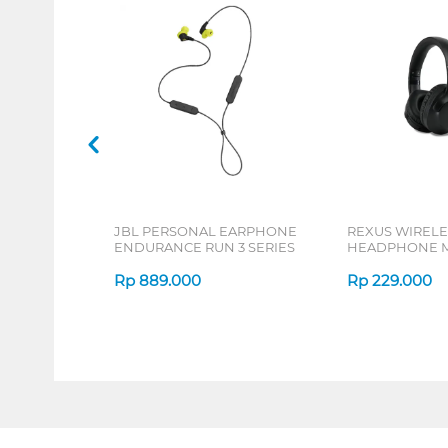
JBL PERSONAL EARPHONE
REXUS WIRELE
ENDURANCE RUN 3 SERIES
HEADPHONE M
SERIES
Rp
889.000
Rp
229.000