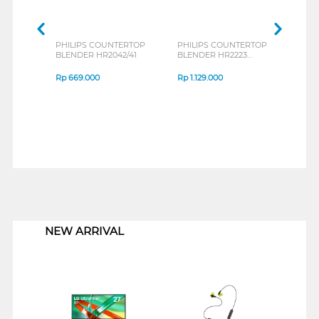
PHILIPS COUNTERTOP
PHILIPS COUNTERTOP
PHIL
BLENDER HR2042/41
BLENDER HR2223
BLEN
SERIES
SERI
Rp
669.000
Rp
1.129.000
Rp
7
1
NEW ARRIVAL