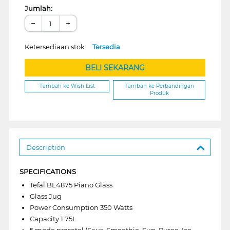
Jumlah:
−
+
Ketersediaan stok:
Tersedia
BELI SEKARANG
Tambah ke Wish List
Tambah ke Perbandingan
Produk
Description
SPECIFICATIONS
Tefal BL4875 Piano Glass
Glass Jug
Power Consumption 350 Watts
Capacity 1.75L
5 mode prasetel (Saus, Smoothie, Sup, Puree, Ice