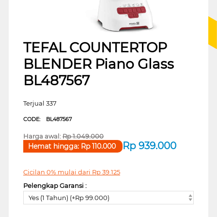
TEFAL COUNTERTOP
BLENDER Piano Glass
BL487567
Terjual 337
CODE:
BL487567
Harga awal:
Rp
1.049.000
Rp
939.000
Hemat hingga:
Rp
110.000
Cicilan 0% mulai dari
Rp
39.125
Pelengkap Garansi :
Yes (1 Tahun) (+Rp 99.000)