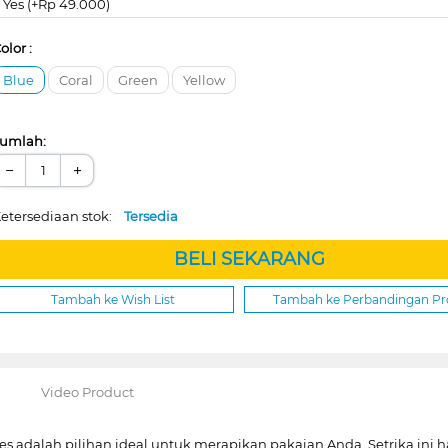
Yes (+Rp 49.000)
olor :
Blue
Coral
Green
Yellow
umlah:
−
+
etersediaan stok:
Tersedia
BELI SEKARANG
Tambah ke Wish List
Tambah ke Perbandingan P
Video Product
ies adalah pilihan ideal untuk merapikan pakaian Anda. Setrika ini 