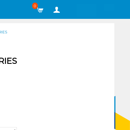
0
RIES
RIES