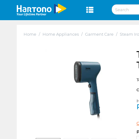
Home
/
Home Appliances
/
Garment Care
/
Steam Ir
T
H
C
P