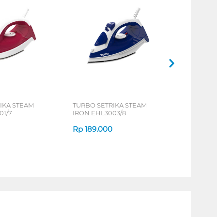
IKA STEAM
TURBO SETRIKA STEAM
01/7
IRON EHL3003/8
Rp
189.000