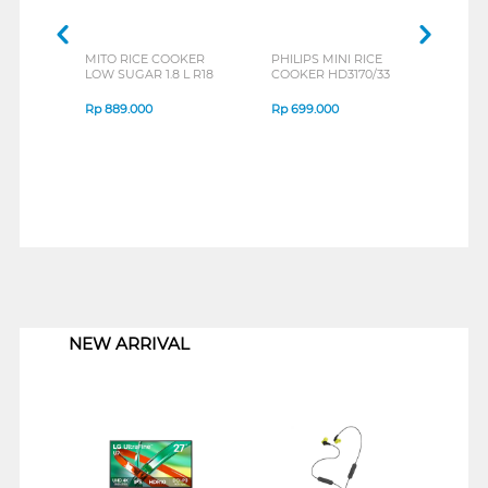
MITO RICE COOKER
PHILIPS MINI RICE
SANK
LOW SUGAR 1.8 L R18
COOKER HD3170/33
COOK
Rp
889.000
Rp
699.000
Rp
6
1
NEW ARRIVAL