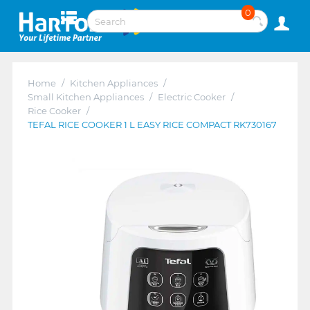
0
Home
/
Kitchen Appliances
/
Small Kitchen Appliances
/
Electric Cooker
/
Rice Cooker
/
TEFAL RICE COOKER 1 L EASY RICE COMPACT RK730167