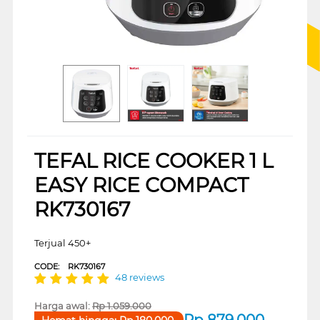
TEFAL RICE COOKER 1 L
EASY RICE COMPACT
RK730167
Terjual 450+
CODE:
RK730167
48 reviews
Harga awal:
Rp
1.059.000
Rp
879.000