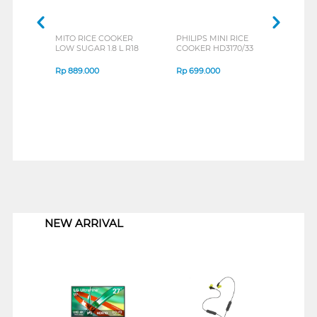
MITO RICE COOKER
PHILIPS MINI RICE
SANK
LOW SUGAR 1.8 L R18
COOKER HD3170/33
COOK
Rp
889.000
Rp
699.000
Rp
6
1
NEW ARRIVAL