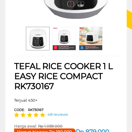
TEFAL RICE COOKER 1 L
EASY RICE COMPACT
RK730167
Terjual 450+
CODE:
RK730167
48 reviews
Harga awal:
Rp
1.059.000
Rp
879.000