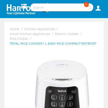
0
Home
/
Kitchen Appliances
/
Small Kitchen Appliances
/
Electric Cooker
/
Rice Cooker
/
TEFAL RICE COOKER 1 L EASY RICE COMPACT RK730167