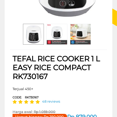
TEFAL RICE COOKER 1 L
EASY RICE COMPACT
RK730167
Terjual 450+
CODE:
RK730167
48 reviews
Harga awal:
Rp
1.059.000
Rp
879.000