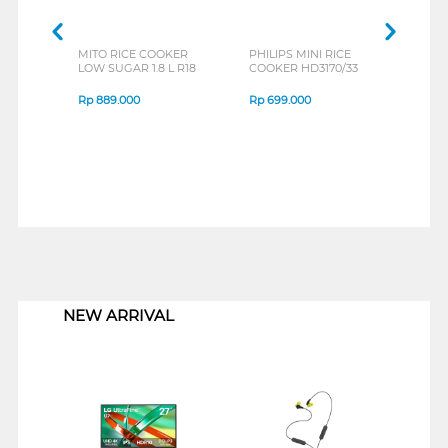
MITO RICE COOKER
PHILIPS MINI RICE
SANK
LOW SUGAR 1.8 L R18
COOKER HD3170/33
COOK
Rp
889.000
Rp
699.000
Rp
6
1
NEW ARRIVAL