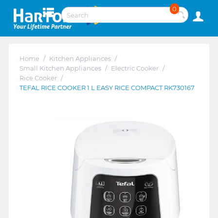
0
Home
/
Kitchen Appliances
/
Small Kitchen Appliances
/
Electric Cooker
/
Rice Cooker
/
TEFAL RICE COOKER 1 L EASY RICE COMPACT RK730167