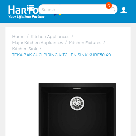
0
Home
/
Kitchen Appliances
/
Major Kitchen Appliances
/
Kitchen Fixtures
/
Kitchen Sink
/
TEKA BAK CUCI PIRING KITCHEN SINK KUBE50.40