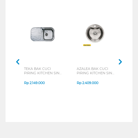
TEKA BAK CUCI
AZALEA BAK CUCI
TEC
PIRING KITCHEN SINK
PIRING KITCHEN SINK
PIRI
STYLO1B1D_S
TS4351V
TS80
Rp
2.149.000
Rp
2.409.000
Rp
2
1