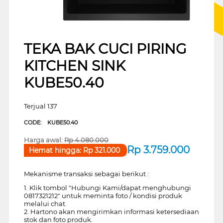
TEKA BAK CUCI PIRING
KITCHEN SINK
KUBE50.40
Terjual 137
CODE:
KUBE50.40
Harga awal:
Rp
4.080.000
Rp
3.759.000
Hemat hingga:
Rp
321.000
Mekanisme transaksi sebagai berikut :
1. Klik tombol "Hubungi Kami/dapat menghubungi
0817321212" untuk meminta foto / kondisi produk
melalui chat.
2. Hartono akan mengirimkan informasi ketersediaan
stok dan foto produk.