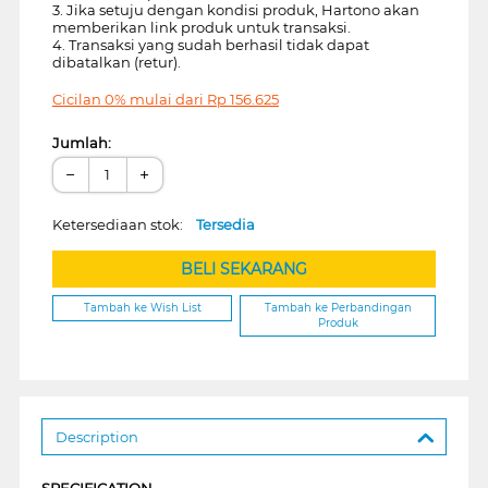
3. Jika setuju dengan kondisi produk, Hartono akan
memberikan link produk untuk transaksi.
4. Transaksi yang sudah berhasil tidak dapat
dibatalkan (retur).
Cicilan 0% mulai dari
Rp
156.625
Jumlah:
−
+
Ketersediaan stok:
Tersedia
BELI SEKARANG
Tambah ke Wish List
Tambah ke Perbandingan
Produk
Description
SPECIFICATION