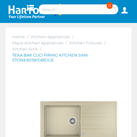
0
Home
/
Kitchen Appliances
/
Major Kitchen Appliances
/
Kitchen Fixtures
/
Kitchen Sink
/
TEKA BAK CUCI PIRING KITCHEN SINK
STONE601B1DBEIGE