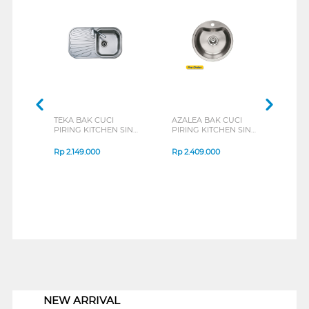
TEKA BAK CUCI
AZALEA BAK CUCI
TEC
PIRING KITCHEN SINK
PIRING KITCHEN SINK
PIRI
STYLO1B1D_S
TS4351V
TS80
Rp
2.149.000
Rp
2.409.000
Rp
2
1
NEW ARRIVAL