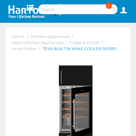
0
Home
/
Kitchen Appliances
/
Major Kitchen Appliances
/
Fridge & Chiller
/
Wine Cooler
/
TEKA BUILT IN WINE COOLER RVI35FI