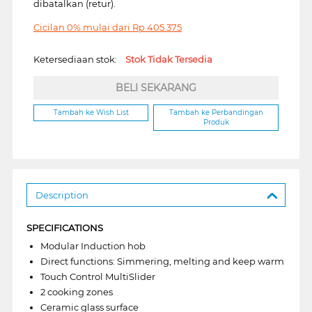
dibatalkan (retur).
Cicilan 0% mulai dari
Rp
405.375
Ketersediaan stok:
Stok Tidak Tersedia
BELI SEKARANG
Tambah ke Wish List
Tambah ke Perbandingan
Produk
Description
SPECIFICATIONS
Modular Induction hob
Direct functions: Simmering, melting and keep warm
Touch Control MultiSlider
2 cooking zones
Ceramic glass surface