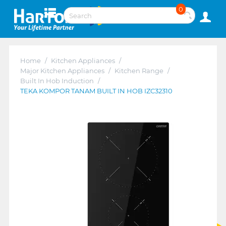
0
Home
/
Kitchen Appliances
/
Major Kitchen Appliances
/
Kitchen Range
/
Built In Hob Induction
/
TEKA KOMPOR TANAM BUILT IN HOB IZC32310