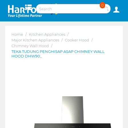
0
Home
/
Kitchen Appliances
/
Major Kitchen Appliances
/
Cooker Hood
/
Chimney Wall Hood
/
TEKA TUDUNG PENGHISAP ASAP CHIMNEY WALL
HOOD DHW90_