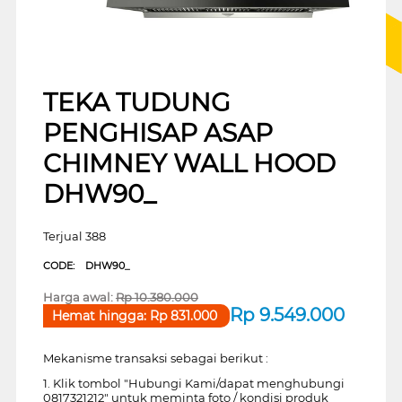
TEKA TUDUNG
PENGHISAP ASAP
CHIMNEY WALL HOOD
DHW90_
Terjual 388
CODE:
DHW90_
Harga awal:
Rp
10.380.000
Rp
9.549.000
Hemat hingga:
Rp
831.000
Mekanisme transaksi sebagai berikut :
1. Klik tombol "Hubungi Kami/dapat menghubungi
0817321212" untuk meminta foto / kondisi produk