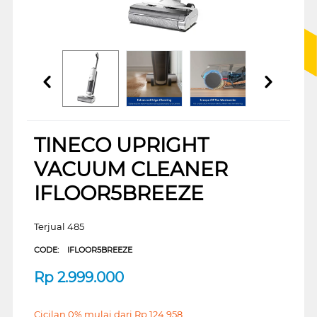
TINECO UPRIGHT
VACUUM CLEANER
IFLOOR5BREEZE
Terjual 485
CODE:
IFLOOR5BREEZE
Rp
2.999.000
Cicilan 0% mulai dari
Rp
124.958