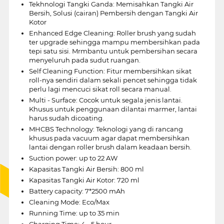
Tekhnologi Tangki Ganda: Memisahkan Tangki Air
Bersih, Solusi (cairan) Pembersih dengan Tangki Air
Kotor
Enhanced Edge Cleaning: Roller brush yang sudah
ter upgrade sehingga mampu membersihkan pada
tepi satu sisi. Mrmbantu untuk pembersihan secara
menyeluruh pada sudut ruangan.
Self Cleaning Function: Fitur membersihkan sikat
roll-nya sendiri dalam sekali pencet sehingga tidak
perlu lagi mencuci sikat roll secara manual.
Multi - Surface: Cocok untuk segala jenis lantai.
Khusus untuk penggunaan dilantai marmer, lantai
harus sudah dicoating.
MHCBS Technology: Teknologi yang di rancang
khusus pada vacuum agar dapat membersihkan
lantai dengan roller brush dalam keadaan bersih.
Suction power: up to 22 AW
Kapasitas Tangki Air Bersih: 800 ml
Kapasitas Tangki Air Kotor: 720 ml
Battery capacity: 7*2500 mAh
Cleaning Mode: Eco/Max
Running Time: up to 35 min
Charging Time: 4 - 5 hour