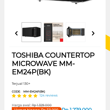
TOSHIBA COUNTERTOP
MICROWAVE MM-
EM24P(BK)
Terjual 130+
CODE:
MM-EM24P(BK)
124 reviews
Harga awal:
Rp
1.329.000
Rp
1.279.000