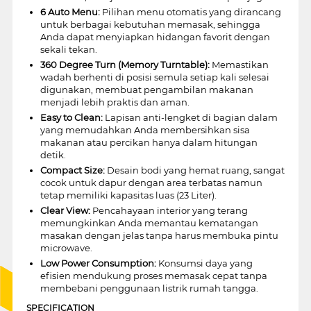
6 Auto Menu:
Pilihan menu otomatis yang dirancang
untuk berbagai kebutuhan memasak, sehingga
Anda dapat menyiapkan hidangan favorit dengan
sekali tekan.
360 Degree Turn (Memory Turntable):
Memastikan
wadah berhenti di posisi semula setiap kali selesai
digunakan, membuat pengambilan makanan
menjadi lebih praktis dan aman.
Easy to Clean:
Lapisan anti-lengket di bagian dalam
yang memudahkan Anda membersihkan sisa
makanan atau percikan hanya dalam hitungan
detik.
Compact Size:
Desain bodi yang hemat ruang, sangat
cocok untuk dapur dengan area terbatas namun
tetap memiliki kapasitas luas (23 Liter).
Clear View:
Pencahayaan interior yang terang
memungkinkan Anda memantau kematangan
masakan dengan jelas tanpa harus membuka pintu
microwave.
Low Power Consumption:
Konsumsi daya yang
efisien mendukung proses memasak cepat tanpa
membebani penggunaan listrik rumah tangga.
SPECIFICATION