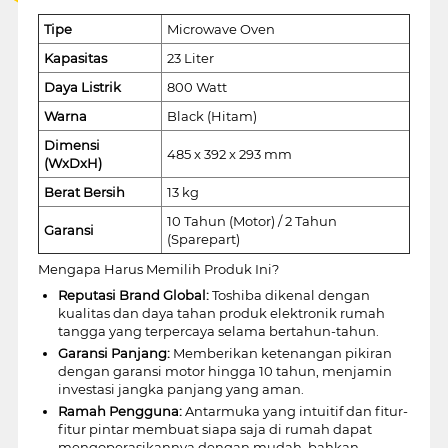
Tipe
Microwave Oven
Kapasitas
23 Liter
Daya Listrik
800 Watt
Warna
Black (Hitam)
Dimensi
485 x 392 x 293 mm
(WxDxH)
Berat Bersih
13 kg
10 Tahun (Motor) / 2 Tahun
Garansi
(Sparepart)
Mengapa Harus Memilih Produk Ini?
Reputasi Brand Global:
Toshiba dikenal dengan
kualitas dan daya tahan produk elektronik rumah
tangga yang terpercaya selama bertahun-tahun.
Garansi Panjang:
Memberikan ketenangan pikiran
dengan garansi motor hingga 10 tahun, menjamin
investasi jangka panjang yang aman.
Ramah Pengguna:
Antarmuka yang intuitif dan fitur-
fitur pintar membuat siapa saja di rumah dapat
mengoperasikannya dengan mudah, bahkan