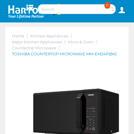
0
Home
/
Kitchen Appliances
/
Major Kitchen Appliances
/
Micro & Oven
/
Countertop Microwave
/
TOSHIBA COUNTERTOP MICROWAVE MM-EM24P(BK)