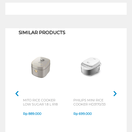
1
SIMILAR PRODUCTS
MITO RICE COOKER
PHILIPS MINI RICE
SANK
LOW SUGAR 1.8 L R18
COOKER HD3170/33
COOK
Rp
889.000
Rp
699.000
Rp
6