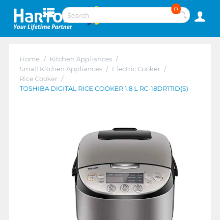
0
Home
/
Kitchen Appliances
/
Small Kitchen Appliances
/
Electric Cooker
/
Rice Cooker
/
TOSHIBA DIGITAL RICE COOKER 1.8 L RC-18DR1TID(S)