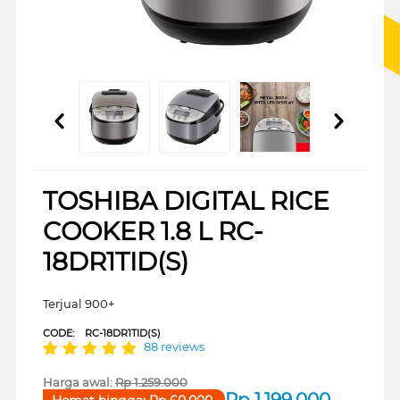
TOSHIBA DIGITAL RICE
COOKER 1.8 L RC-
18DR1TID(S)
Terjual 900+
CODE:
RC-18DR1TID(S)
88 reviews
Harga awal:
Rp
1.259.000
Rp
1.199.000