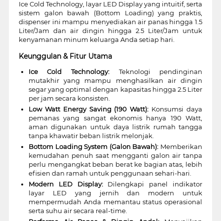
Ice Cold Technology, layar LED Display yang intuitif, serta
sistem galon bawah (Bottom Loading) yang praktis,
dispenser ini mampu menyediakan air panas hingga 1.5
Liter/Jam dan air dingin hingga 2.5 Liter/Jam untuk
kenyamanan minum keluarga Anda setiap hari.
Keunggulan & Fitur Utama
Ice Cold Technology:
Teknologi pendinginan
mutakhir yang mampu menghasilkan air dingin
segar yang optimal dengan kapasitas hingga 2.5 Liter
per jam secara konsisten.
Low Watt Energy Saving (190 Watt):
Konsumsi daya
pemanas yang sangat ekonomis hanya 190 Watt,
aman digunakan untuk daya listrik rumah tangga
tanpa khawatir beban listrik melonjak.
Bottom Loading System (Galon Bawah):
Memberikan
kemudahan penuh saat mengganti galon air tanpa
perlu mengangkat beban berat ke bagian atas, lebih
efisien dan ramah untuk penggunaan sehari-hari.
Modern LED Display:
Dilengkapi panel indikator
layar LED yang jernih dan modern untuk
mempermudah Anda memantau status operasional
serta suhu air secara real-time.