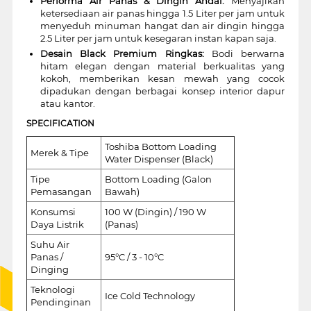
Performa Air Panas & Dingin Andal:
Menyajikan
ketersediaan air panas hingga 1.5 Liter per jam untuk
menyeduh minuman hangat dan air dingin hingga
2.5 Liter per jam untuk kesegaran instan kapan saja.
Desain Black Premium Ringkas:
Bodi berwarna
hitam elegan dengan material berkualitas yang
kokoh, memberikan kesan mewah yang cocok
dipadukan dengan berbagai konsep interior dapur
atau kantor.
SPECIFICATION
Toshiba Bottom Loading
Merek & Tipe
Water Dispenser (Black)
Tipe
Bottom Loading (Galon
Pemasangan
Bawah)
Konsumsi
100 W (Dingin) / 190 W
Daya Listrik
(Panas)
Suhu Air
Panas /
95°C / 3 - 10°C
Dinging
Teknologi
Ice Cold Technology
Pendinginan