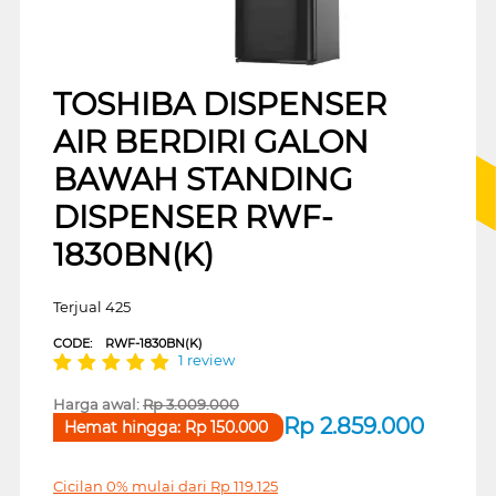
TOSHIBA DISPENSER
AIR BERDIRI GALON
BAWAH STANDING
DISPENSER RWF-
1830BN(K)
Terjual 425
CODE:
RWF-1830BN(K)
1 review
Harga awal:
Rp
3.009.000
Rp
2.859.000
Hemat hingga:
Rp
150.000
Cicilan 0% mulai dari
Rp
119.125