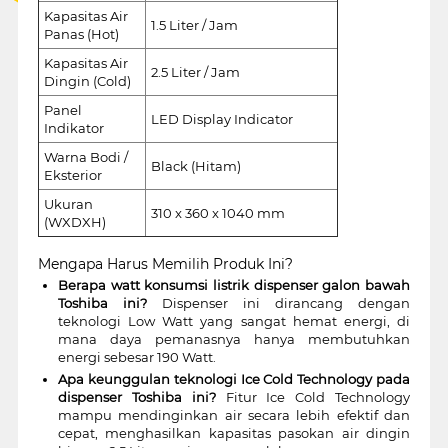
Kapasitas Air
1.5 Liter / Jam
Panas (Hot)
Kapasitas Air
2.5 Liter / Jam
Dingin (Cold)
Panel
LED Display Indicator
Indikator
Warna Bodi /
Black (Hitam)
Eksterior
Ukuran
310 x 360 x 1040 mm
(WXDXH)
Mengapa Harus Memilih Produk Ini?
Berapa watt konsumsi listrik dispenser galon bawah
Toshiba ini?
Dispenser ini dirancang dengan
teknologi Low Watt yang sangat hemat energi, di
mana daya pemanasnya hanya membutuhkan
energi sebesar 190 Watt.
Apa keunggulan teknologi Ice Cold Technology pada
dispenser Toshiba ini?
Fitur Ice Cold Technology
mampu mendinginkan air secara lebih efektif dan
cepat, menghasilkan kapasitas pasokan air dingin