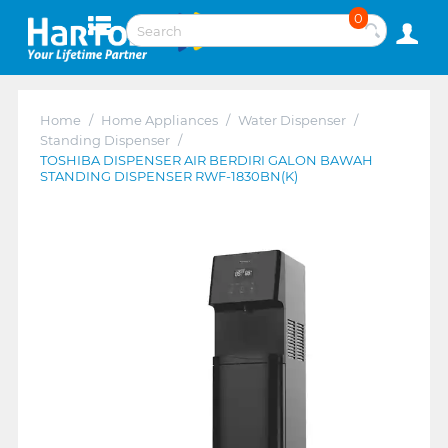
0
Home
/
Home Appliances
/
Water Dispenser
/
Standing Dispenser
/
TOSHIBA DISPENSER AIR BERDIRI GALON BAWAH
STANDING DISPENSER RWF-1830BN(K)