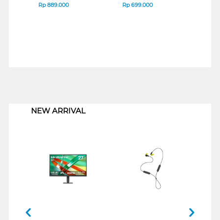
Rp
889.000
Rp
699.000
Rp
6
1
NEW ARRIVAL