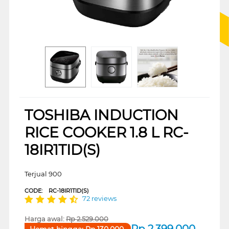
TOSHIBA INDUCTION
RICE COOKER 1.8 L RC-
18IR1TID(S)
Terjual 900
CODE:
RC-18IR1TID(S)
72 reviews
Harga awal:
Rp
2.529.000
Rp
2.399.000