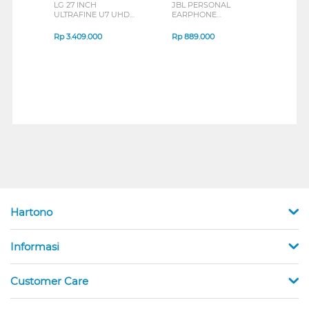
LG 27 INCH
JBL PERSONAL
REXU
ULTRAFINE U7 UHD
EARPHONE
HEA
IPS MONITOR 27U711B-
ENDURANCE RUN 3
M2 S
B_G3
SERIES
Rp
3.409.000
Rp
889.000
Rp
2
Hartono
Informasi
Customer Care