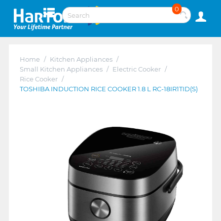
0
Home
/
Kitchen Appliances
/
Small Kitchen Appliances
/
Electric Cooker
/
Rice Cooker
/
TOSHIBA INDUCTION RICE COOKER 1.8 L RC-18IR1TID(S)