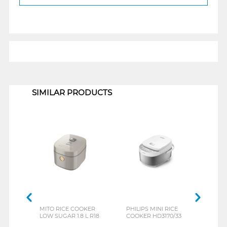
1
SIMILAR PRODUCTS
MITO RICE COOKER
PHILIPS MINI RICE
SANK
LOW SUGAR 1.8 L R18
COOKER HD3170/33
COOK