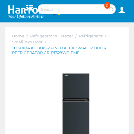
0
Home
/
Refrigerator & Freezer
/
Refrigerator
/
Small Two Door
/
TOSHIBA KULKAS 2 PINTU KECIL SMALL 2 DOOR
REFRIGERATOR GR-RT329WE-PMF