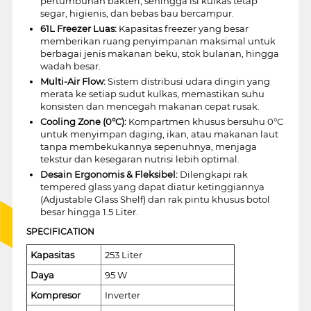
pertumbuhan bakteri, sehingga isi kulkas tetap
segar, higienis, dan bebas bau bercampur.
61L Freezer Luas:
Kapasitas freezer yang besar
memberikan ruang penyimpanan maksimal untuk
berbagai jenis makanan beku, stok bulanan, hingga
wadah besar.
Multi-Air Flow:
Sistem distribusi udara dingin yang
merata ke setiap sudut kulkas, memastikan suhu
konsisten dan mencegah makanan cepat rusak.
Cooling Zone (0°C):
Kompartmen khusus bersuhu 0°C
untuk menyimpan daging, ikan, atau makanan laut
tanpa membekukannya sepenuhnya, menjaga
tekstur dan kesegaran nutrisi lebih optimal.
Desain Ergonomis & Fleksibel:
Dilengkapi rak
tempered glass yang dapat diatur ketinggiannya
(Adjustable Glass Shelf) dan rak pintu khusus botol
besar hingga 1.5 Liter.
SPECIFICATION
Kapasitas
253 Liter
Daya
95 W
Kompresor
Inverter