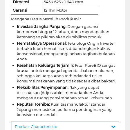
Dimensi
545 x 623 x 1.640 mm
Garansi
12 Thn Motor
Mengapa Harus Memilih Produk Ini?
Investasi Jangka Panjang:
Dengan garansi
kompresor hingga 12 tahun, Anda mendapatkan
ketenangan pikiran akan durabilitas produk.
Hemat Biaya Operasional:
Teknologi Origin Inverter
terbukti lebih hemat listrik dibandingkan kulkas
konvensional, mengurangi beban tagihan bulanan
Anda.
Kesehatan Keluarga Terjamin:
Fitur PureBIO sangat
krusial untuk menjaga higienitas bahan makanan,
sehingga keluarga Anda terhindar dari risiko
konsumsi makanan yang tidak segar akibat bakteri.
Fleksibilitas Penyimpanan:
Rak yang dapat
disesuaikan (Adjustable) memudahkan Anda
mengatur ruang penyimpanan sesuai kebutuhan.
Reputasi Toshiba:
Kualitas manufaktur standar
Jepang memastikan performa pendinginan yang
konsisten dan andal.
Product Characteristic