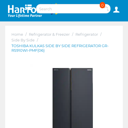
0
Home
/
Refrigerator & Freezer
/
Refrigerator
/
Side By Side
/
TOSHIBA KULKAS SIDE BY SIDE REFRIGERATOR GR-
RS910WI-PMF(06)