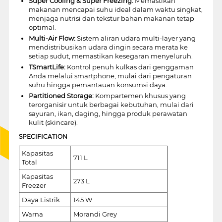
Super Cooling & Super Freezing:
Memastikan
makanan mencapai suhu ideal dalam waktu singkat,
menjaga nutrisi dan tekstur bahan makanan tetap
optimal.
Multi-Air Flow:
Sistem aliran udara multi-layer yang
mendistribusikan udara dingin secara merata ke
setiap sudut, memastikan kesegaran menyeluruh.
TSmartLife:
Kontrol penuh kulkas dari genggaman
Anda melalui smartphone, mulai dari pengaturan
suhu hingga pemantauan konsumsi daya.
Partitioned Storage:
Kompartemen khusus yang
terorganisir untuk berbagai kebutuhan, mulai dari
sayuran, ikan, daging, hingga produk perawatan
kulit (skincare).
SPECIFICATION
Kapasitas
711 L
Total
Kapasitas
273 L
Freezer
Daya Listrik
145 W
Warna
Morandi Grey