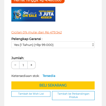
Hemat hingga:
Rp
4.480.000
Cicilan 0% mulai dari
Rp
479.542
Pelengkap Garansi :
Yes (1 Tahun) (+Rp 99.000)
Jumlah:
−
+
Ketersediaan stok:
Tersedia
BELI SEKARANG
Tambah ke Wish List
Tambah ke Perbandingan
Produk