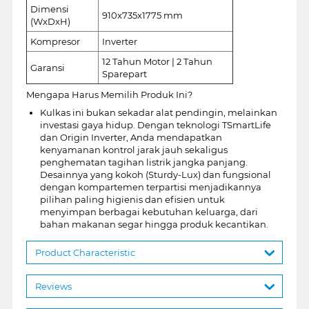
Dimensi
910x735x1775 mm
(WxDxH)
Kompresor
Inverter
12 Tahun Motor | 2 Tahun
Garansi
Sparepart
Mengapa Harus Memilih Produk Ini?
Kulkas ini bukan sekadar alat pendingin, melainkan
investasi gaya hidup. Dengan teknologi TSmartLife
dan Origin Inverter, Anda mendapatkan
kenyamanan kontrol jarak jauh sekaligus
penghematan tagihan listrik jangka panjang.
Desainnya yang kokoh (Sturdy-Lux) dan fungsional
dengan kompartemen terpartisi menjadikannya
pilihan paling higienis dan efisien untuk
menyimpan berbagai kebutuhan keluarga, dari
bahan makanan segar hingga produk kecantikan.
Product Characteristic
Reviews