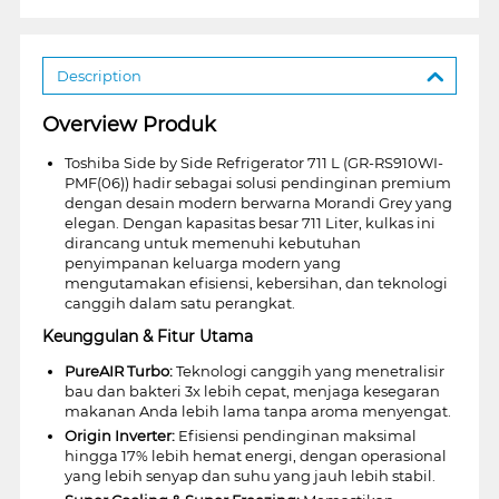
Description
Overview Produk
Toshiba Side by Side Refrigerator 711 L (GR-RS910WI-
PMF(06)) hadir sebagai solusi pendinginan premium
dengan desain modern berwarna Morandi Grey yang
elegan. Dengan kapasitas besar 711 Liter, kulkas ini
dirancang untuk memenuhi kebutuhan
penyimpanan keluarga modern yang
mengutamakan efisiensi, kebersihan, dan teknologi
canggih dalam satu perangkat.
Keunggulan & Fitur Utama
PureAIR Turbo:
Teknologi canggih yang menetralisir
bau dan bakteri 3x lebih cepat, menjaga kesegaran
makanan Anda lebih lama tanpa aroma menyengat.
Origin Inverter:
Efisiensi pendinginan maksimal
hingga 17% lebih hemat energi, dengan operasional
yang lebih senyap dan suhu yang jauh lebih stabil.