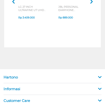
LG 27 INCH
JBL PERSONAL
REX
ULTRAFINE U7 UHD
EARPHONE
BREE
IPS MONITOR 27U711B-
ENDURANCE RUN 3
B_G3
SERIES
Rp
3.409.000
Rp
889.000
Rp
2
Hartono
Informasi
Customer Care