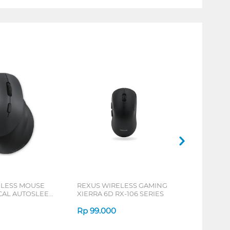
ELESS MOUSE
REXUS WIRELESS GAMING
ICAL AUTOSLEEP
XIERRA 6D RX-106 SERIES
ERIES
Rp
99.000