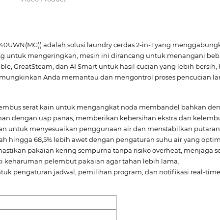
140UWN(MG)) adalah solusi laundry cerdas 2-in-1 yang menggabungk
Kg untuk mengeringkan, mesin ini dirancang untuk menangani beban
e, GreatSteam, dan AI Smart untuk hasil cucian yang lebih bersih, h
memungkinkan Anda memantau dan mengontrol proses pencucian la
embus serat kain untuk mengangkat noda membandel bahkan denga
an dengan uap panas, memberikan kebersihan ekstra dan kelembu
an untuk menyesuaikan penggunaan air dan menstabilkan putaran 
ah hingga 68,5% lebih awet dengan pengaturan suhu air yang optim
stikan pakaian kering sempurna tanpa risiko overheat, menjaga ser
 keharuman pelembut pakaian agar tahan lebih lama.
tuk pengaturan jadwal, pemilihan program, dan notifikasi real-time