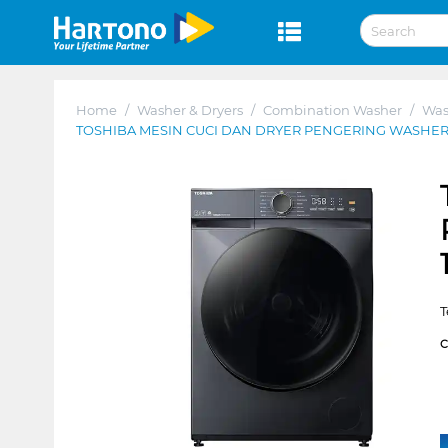
Home
/
Washer & Dryers
/
Combination Washer
/
Was
TOSHIBA MESIN CUCI DAN DRYER PENGERING WASHER
T