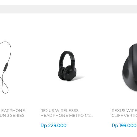
L EARPHONE
REXUS WIRELESSS
REXUS WIR
N 3 SERIES
HEADPHONE METRO M2
CLIFF VERT
SERIES
7D QV-260 S
Rp
229.000
Rp
199.000