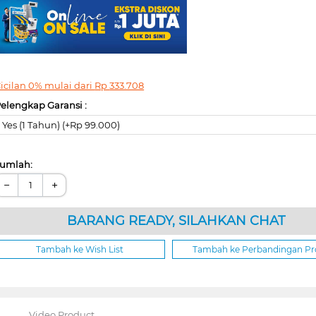
icilan 0% mulai dari
Rp
333.708
elengkap Garansi :
Yes (1 Tahun) (+Rp 99.000)
umlah:
−
+
BARANG READY, SILAHKAN CHAT
Tambah ke Wish List
Tambah ke Perbandingan P
Video Product