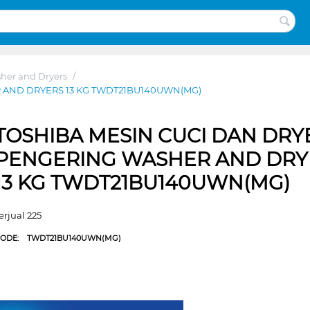
her and Dryers
/
 AND DRYERS 13 KG TWDT21BU140UWN(MG)
TOSHIBA MESIN CUCI DAN DRY
PENGERING WASHER AND DRY
13 KG TWDT21BU140UWN(MG)
erjual 225
CODE:
TWDT21BU140UWN(MG)