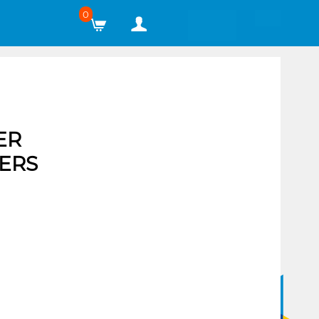
0
ER
ERS