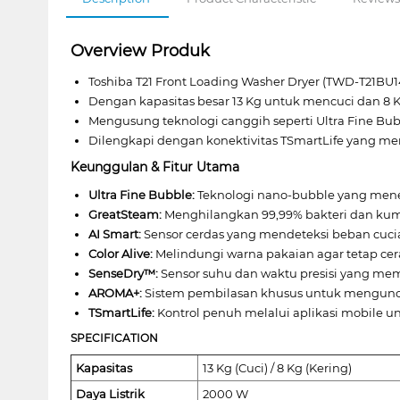
Overview Produk
Toshiba T21 Front Loading Washer Dryer (TWD-T21BU
Dengan kapasitas besar 13 Kg untuk mencuci dan 8 
Mengusung teknologi canggih seperti Ultra Fine Bubbl
Dilengkapi dengan konektivitas TSmartLife yang 
Keunggulan & Fitur Utama
Ultra Fine Bubble:
Teknologi nano-bubble yang men
GreatSteam:
Menghilangkan 99,99% bakteri dan kum
AI Smart:
Sensor cerdas yang mendeteksi beban cuci
Color Alive:
Melindungi warna pakaian agar tetap cer
SenseDry™:
Sensor suhu dan waktu presisi yang mema
AROMA+:
Sistem pembilasan khusus untuk mengunci
TSmartLife:
Kontrol penuh melalui aplikasi mobile un
SPECIFICATION
Kapasitas
13 Kg (Cuci) / 8 Kg (Kering)
Daya Listrik
2000 W