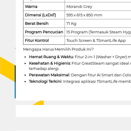
Warna
Morandi Grey
Dimensi (LxDxT)
595 x 615 x 850 mm
Berat Bersih
71 Kg
Program Pencucian
15 Program (Termasuk Steam Hygiene
Fitur Kontrol
Touch Screen & TSmartLife App
Mengapa Harus Memilih Produk Ini?
Hemat Ruang & Waktu:
Fitur 2-in-1 (Washer + Drye
Kesehatan & Higienis:
Fitur GreatSteam sangat ideal
terhadap alergi.
Perawatan Maksimal:
Dengan fitur AI Smart dan Color
Teknologi Terkini:
Integrasi aplikasi TSmartLife me
1