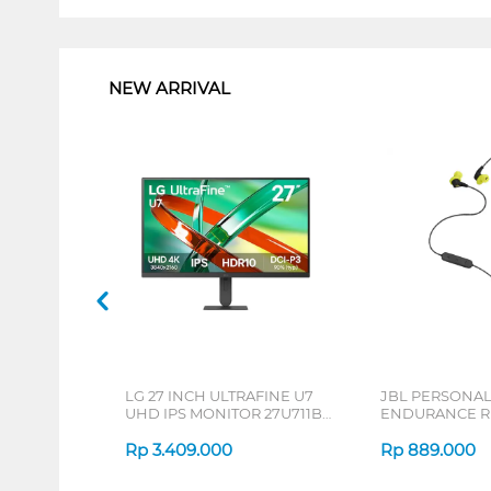
1
NEW ARRIVAL
LG 27 INCH ULTRAFINE U7
JBL PERSONA
UHD IPS MONITOR 27U711B-
ENDURANCE RU
B_G3
Rp
3.409.000
Rp
889.000