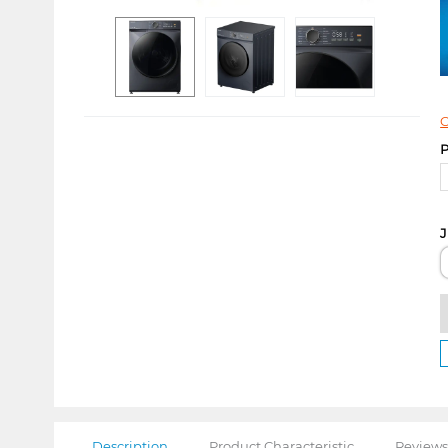
C
P
J
Description
Product Characteristic
Reviews