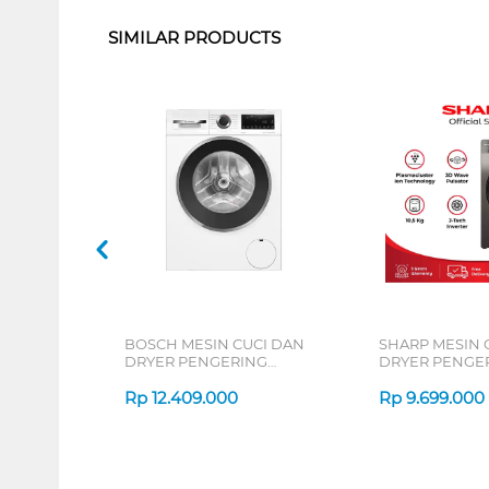
SIMILAR PRODUCTS
BOSCH MESIN CUCI DAN
SHARP MESIN 
DRYER PENGERING
DRYER PENGE
WASHER AND DRYERS 10.5
WASHER AND D
KG WNA264U9ID
Rp
12.409.000
KG ESFL1410D
Rp
9.699.000