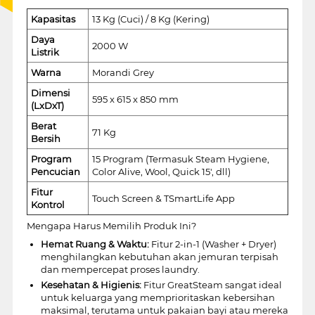
Kapasitas
13 Kg (Cuci) / 8 Kg (Kering)
Daya
2000 W
Listrik
Warna
Morandi Grey
Dimensi
595 x 615 x 850 mm
(LxDxT)
Berat
71 Kg
Bersih
Program
15 Program (Termasuk Steam Hygiene,
Pencucian
Color Alive, Wool, Quick 15', dll)
Fitur
Touch Screen & TSmartLife App
Kontrol
Mengapa Harus Memilih Produk Ini?
Hemat Ruang & Waktu:
Fitur 2-in-1 (Washer + Dryer)
menghilangkan kebutuhan akan jemuran terpisah
dan mempercepat proses laundry.
Kesehatan & Higienis:
Fitur GreatSteam sangat ideal
untuk keluarga yang memprioritaskan kebersihan
maksimal, terutama untuk pakaian bayi atau mereka