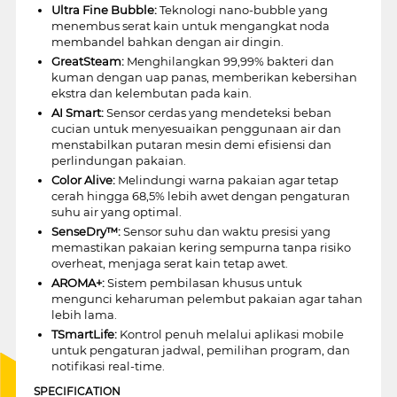
Ultra Fine Bubble:
Teknologi nano-bubble yang
menembus serat kain untuk mengangkat noda
membandel bahkan dengan air dingin.
GreatSteam:
Menghilangkan 99,99% bakteri dan
kuman dengan uap panas, memberikan kebersihan
ekstra dan kelembutan pada kain.
AI Smart:
Sensor cerdas yang mendeteksi beban
cucian untuk menyesuaikan penggunaan air dan
menstabilkan putaran mesin demi efisiensi dan
perlindungan pakaian.
Color Alive:
Melindungi warna pakaian agar tetap
cerah hingga 68,5% lebih awet dengan pengaturan
suhu air yang optimal.
SenseDry™:
Sensor suhu dan waktu presisi yang
memastikan pakaian kering sempurna tanpa risiko
overheat, menjaga serat kain tetap awet.
AROMA+:
Sistem pembilasan khusus untuk
mengunci keharuman pelembut pakaian agar tahan
lebih lama.
TSmartLife:
Kontrol penuh melalui aplikasi mobile
untuk pengaturan jadwal, pemilihan program, dan
notifikasi real-time.
SPECIFICATION