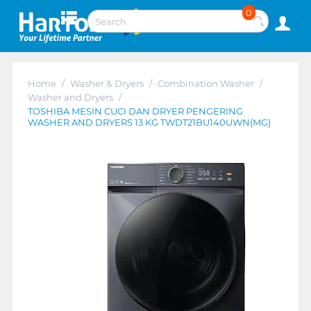
0
Home
/
Washer & Dryers
/
Combination Washer
/
Washer and Dryers
/
TOSHIBA MESIN CUCI DAN DRYER PENGERING
WASHER AND DRYERS 13 KG TWDT21BU140UWN(MG)