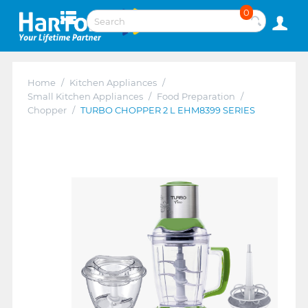
0
Home
/
Kitchen Appliances
/
Small Kitchen Appliances
/
Food Preparation
/
Chopper
/
TURBO CHOPPER 2 L EHM8399 SERIES