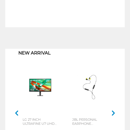
1
NEW ARRIVAL
LG 27 INCH
JBL PERSONAL
REXU
ULTRAFINE U7 UHD
EARPHONE
HEA
IPS MONITOR 27U711B-
ENDURANCE RUN 3
M2 S