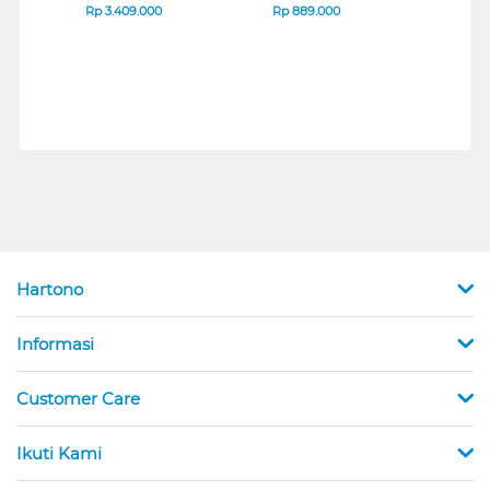
B_G3
SERIES
Rp
3.409.000
Rp
889.000
Rp
2
Hartono
Informasi
Customer Care
Ikuti Kami