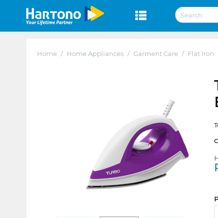
Home
/
Home Appliances
/
Garment Care
/
Flat Iron
T
H
P