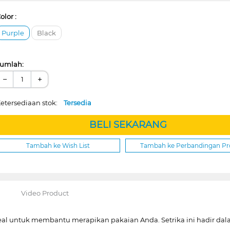
olor :
Purple
Black
umlah:
−
+
etersediaan stok:
Tersedia
BELI SEKARANG
Tambah ke Wish List
Tambah ke Perbandingan P
Video Product
 ideal untuk membantu merapikan pakaian Anda. Setrika ini hadir da