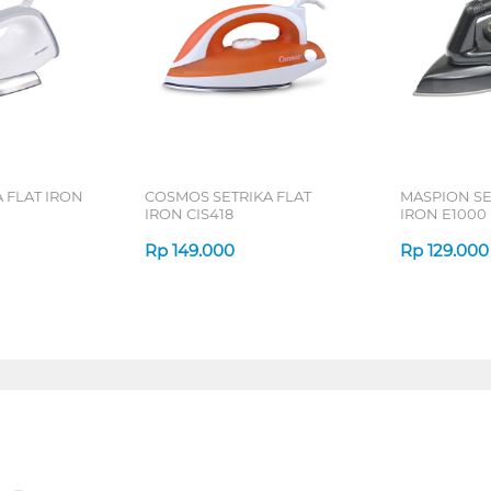
 FLAT IRON
COSMOS SETRIKA FLAT
MASPION SE
IRON CIS418
IRON E1000
Rp
149.000
Rp
129.000