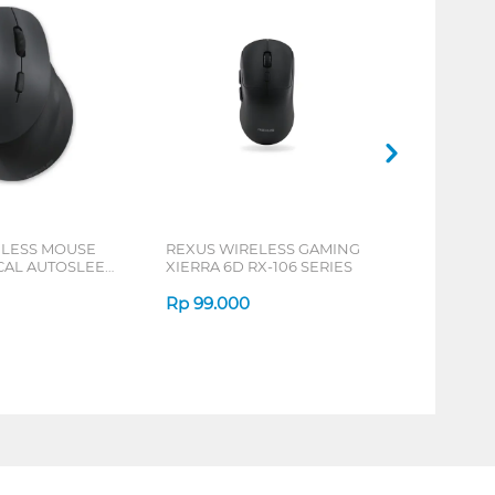
ELESS MOUSE
REXUS WIRELESS GAMING
ICAL AUTOSLEEP
XIERRA 6D RX-106 SERIES
ERIES
Rp
99.000