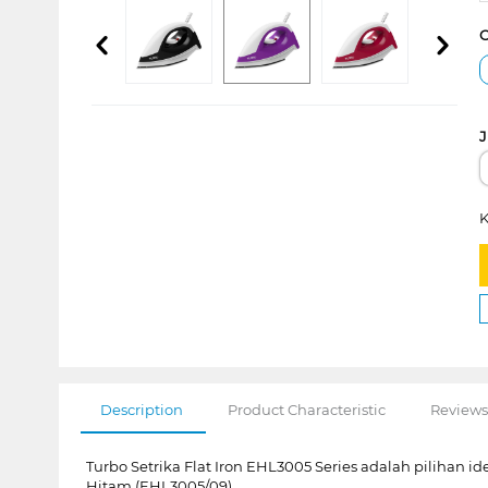
C
J
K
Description
Product Characteristic
Reviews
Turbo Setrika Flat Iron EHL3005 Series adalah pilihan
Hitam (EHL3005/09).