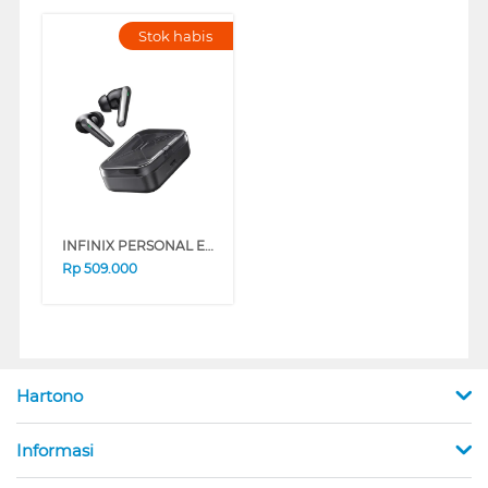
Stok habis
INFINIX PERSONAL EARPHONE TWS XE39 XE39-CHM
Rp
509.000
Hartono
Informasi