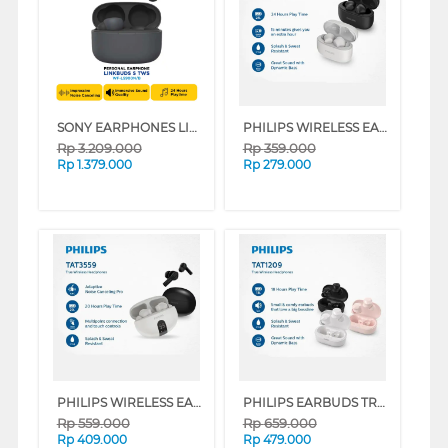
SONY EARPHONES LINKBUDS S TWS LS900N SERIES
PHILIPS WIRELESS EARPHONE 100 SERIES
Rp
3.209.000
Rp
359.000
Rp
1.379.000
Rp
279.000
PHILIPS WIRELESS EARPHONE TAT3559 SERIES
PHILIPS EARBUDS TRUE WIRELESS TAT1209 SERIES
Rp
559.000
Rp
659.000
Rp
409.000
Rp
479.000