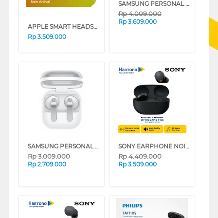
SAMSUNG PERSONAL EARPHONE GALAXY BUDS 4 PRO SERIES
New Arrival
Rp
4.009.000
Rp
3.609.000
APPLE SMART HEADSET AIRPODS 4 ANC MXP63ID/A_GG
Rp
3.509.000
SAMSUNG PERSONAL EARPHONE GALAXY BUDS 4 SERIES
SONY EARPHONE NOISE CANCELLING NIRKABEL TWS WF-1000XM5 SERIES
Rp
3.009.000
Rp
4.409.000
Rp
2.709.000
Rp
3.509.000