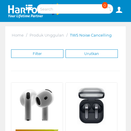
0
Home
/
Produk Unggulan
/
TWS Noise Cancelling
Filter
Urutkan