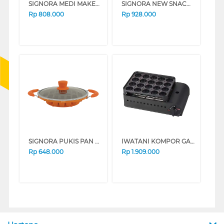
SIGNORA MEDI MAKER SG-1520-NMM
SIGNORA NEW SNACK MAKER SG-1516-NSM
Rp
808.000
Rp
928.000
SIGNORA PUKIS PAN SG-1509-PK
IWATANI KOMPOR GAS PORTABLE TAKOYAKI MAKER BUTANE STOVE CB-ETK-2
Rp
648.000
Rp
1.909.000