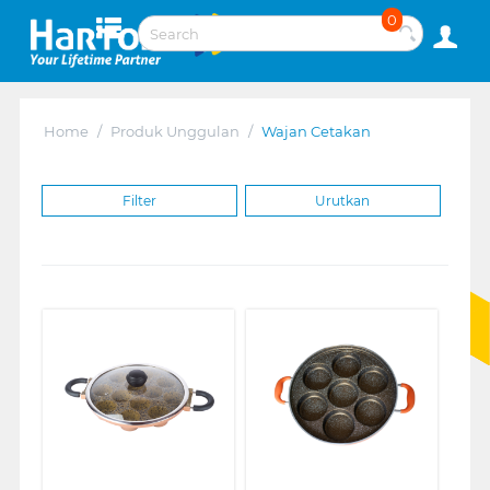
0
Home
/
Produk Unggulan
/
Wajan Cetakan
Filter
Urutkan