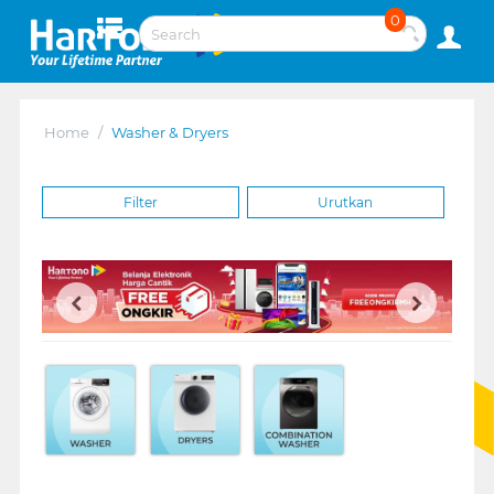
0
Home
/
Washer & Dryers
Filter
Urutkan