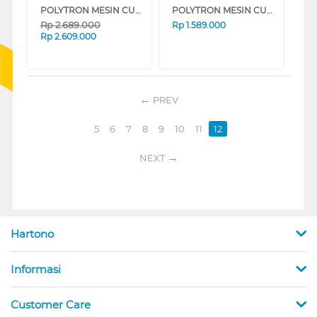
POLYTRON MESIN CUCI 2 TABUNG SEMI AUTO WASHER 14 KG PWM1403X
POLYTRON MESIN CUCI 2 TABUNG SEMI AUTO WASHER 8 KG PWM8072B
Rp
2.689.000
Rp
1.589.000
Rp
2.609.000
PREV
5
6
7
8
9
10
11
12
NEXT
Hartono
Informasi
Customer Care